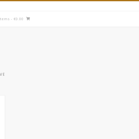
items
- €0.00
UVĖ