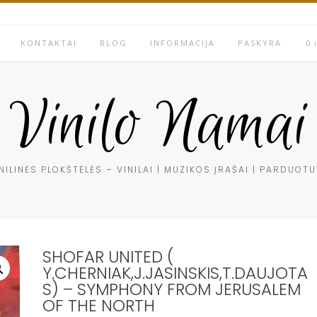
KONTAKTAI
BLOG
INFORMACIJA
PASKYRA
0 
Vinilo Namai
NILINĖS PLOKŠTELĖS – VINILAI | MUZIKOS ĮRAŠAI | PARDUOT
SHOFAR UNITED (
Y.CHERNIAK,J.JASINSKIS,T.DAUJOTA
S) – SYMPHONY FROM JERUSALEM
OF THE NORTH