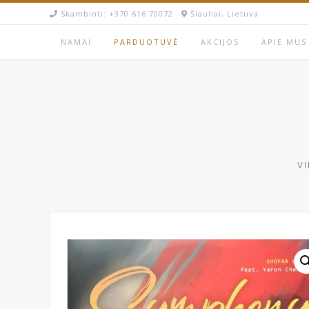
Skip
Skambinti: +370 616 70072​
Šiauliai, Lietuva
to
content
NAMAI
PARDUOTUVĖ
AKCIJOS
APIE MUS
VI