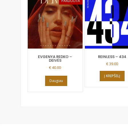
PARDUOTA
EVGENYA REDKO –
REINLESS ‎– 434
DEIVĖS
€
39.00
€
40.00
Į KREPŠELĮ
Daugiau