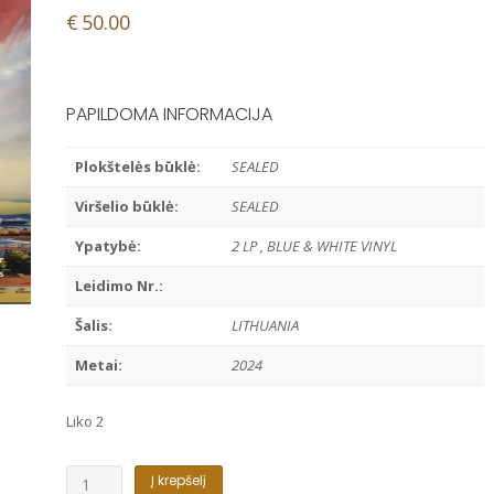
€
50.00
PAPILDOMA INFORMACIJA
Plokštelės būklė:
SEALED
Viršelio būklė:
SEALED
Ypatybė:
2 LP , BLUE & WHITE VINYL
Leidimo Nr.:
Šalis:
LITHUANIA
Metai:
2024
Liko 2
produkto
Į krepšelį