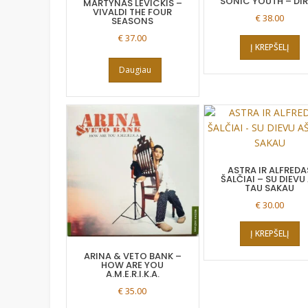
SONIC YOUTH – DI
MARTYNAS LEVICKIS –
VIVALDI THE FOUR
€
38.00
SEASONS
€
37.00
Į KREPŠELĮ
Daugiau
ASTRA IR ALFREDA
ŠALČIAI – SU DIEVU
TAU SAKAU
€
30.00
Į KREPŠELĮ
ARINA & VETO BANK –
HOW ARE YOU
A.M.E.R.I.K.A.
€
35.00