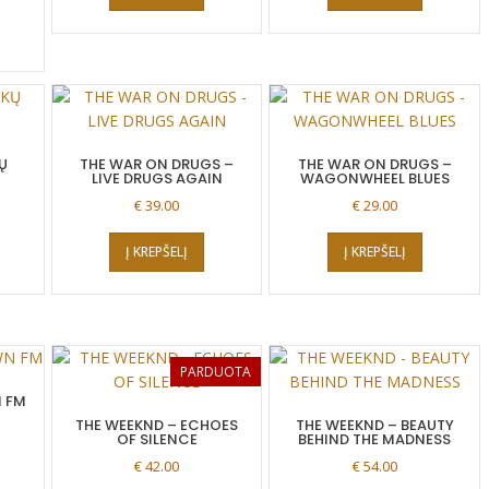
Ų
THE WAR ON DRUGS –
THE WAR ON DRUGS –
LIVE DRUGS AGAIN
WAGONWHEEL BLUES
€
39.00
€
29.00
Į KREPŠELĮ
Į KREPŠELĮ
PARDUOTA
 FM
THE WEEKND – ECHOES
THE WEEKND – BEAUTY
OF SILENCE
BEHIND THE MADNESS
€
42.00
€
54.00