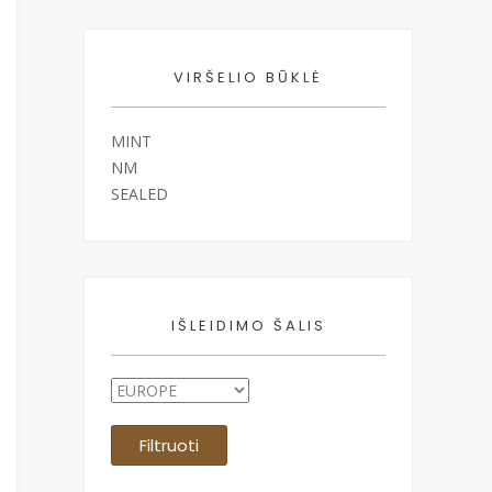
VIRŠELIO BŪKLĖ
MINT
NM
SEALED
IŠLEIDIMO ŠALIS
Filtruoti