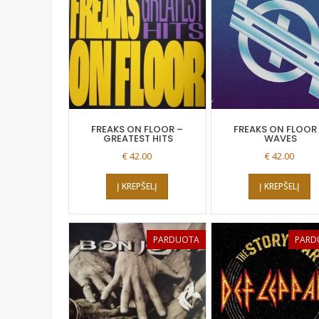
FREAKS ON FLOOR –
FREAKS ON FLOOR
GREATEST HITS
WAVES
€
42.00
€
42.00
Į KREPŠELĮ
Į KREPŠELĮ
PARDUOTA
PARD