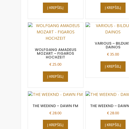
Į KREPŠELĮ
Į KREPŠELĮ
VARIOUS – BILDUK
DAINOS
WOLFGANG AMADEUS
MOZART – FIGAROS
€
35.00
HOCHZEIT
€
25.00
Į KREPŠELĮ
Į KREPŠELĮ
THE WEEKND – DAWN FM
THE WEEKND – DAWN
€
28.00
€
28.00
Į KREPŠELĮ
Į KREPŠELĮ