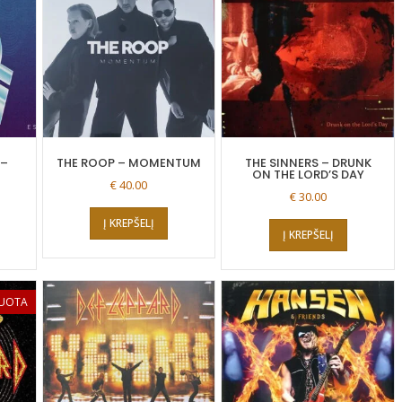
 –
THE ROOP – MOMENTUM
THE SINNERS – DRUNK
ON THE LORD’S DAY
€
40.00
€
30.00
Į KREPŠELĮ
Į KREPŠELĮ
UOTA