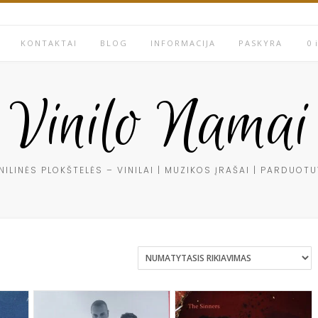
KONTAKTAI
BLOG
INFORMACIJA
PASKYRA
0 
Vinilo Namai
NILINĖS PLOKŠTELĖS – VINILAI | MUZIKOS ĮRAŠAI | PARDUOT