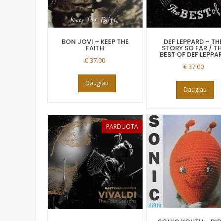
BON JOVI – KEEP THE
DEF LEPPARD – TH
FAITH
STORY SO FAR / T
BEST OF DEF LEPPA
€
37.00
€
37.00
Daugiau
Daugiau
PARDUOTA