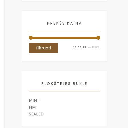
PREKĖS KAINA
Min
Maks
Kaina:
€0
—
€180
Filtruoti
kaina
kaina
PLOKŠTELĖS BŪKLĖ
MINT
NM
SEALED