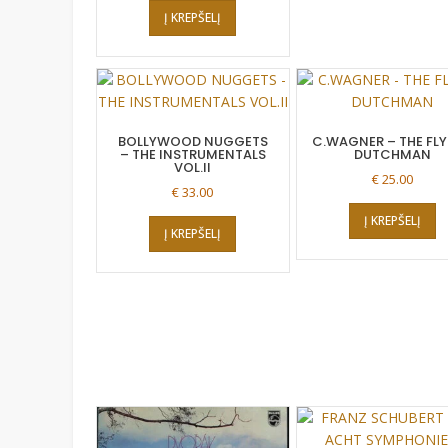
Į KREPŠELĮ
BOLLYWOOD NUGGETS
C.WAGNER – THE FL
– THE INSTRUMENTALS
DUTCHMAN
VOL.II
€
25.00
€
33.00
Į KREPŠELĮ
Į KREPŠELĮ