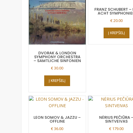
FRANZ SCHUBERT – 
ACHT SYMPHONIE
€
20.00
Į KREPŠELĮ
DVORAK & LONDON
SYMPHONY ORCHESTRA
– SAMTLICHE SINFONIEN
€
30.00
Į KREPŠELĮ
LEON SOMOV & JAZZU –
NĖRIUS PEČIŪRA 
OFFLINE
SINTVEIVAS
€
36.00
€
179.00