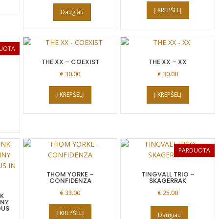
Į KREPŠELĮ
Daugiau
UOTA
THE XX – COEXIST
THE XX – XX
€
30.00
€
30.00
Į KREPŠELĮ
Į KREPŠELĮ
PARDUOTA
THOM YORKE –
TINGVALL TRIO –
CONFIDENZA
SKAGERRAK
€
33.00
€
25.00
K
NNY
OUS
Į KREPŠELĮ
Daugiau