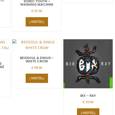
RTY
SONIC YOUTH –
WASHING MACHINE
€
35.00
Į KREPŠELĮ
BEISSOUL & EINIUS –
WHITE CROW
S
 AŠ
€
99.00
Į KREPŠELĮ
BIX – RAY
€
30.00
Į KREPŠELĮ