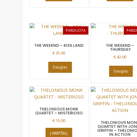
PARDUOTA
PARD
THE WEEKND – KISS LAND
THE WEEKND –
THURSDAY
€
35.00
€
42.00
Daugiau
Daugiau
THELONIOUS MONK
QUARTET – MISTERIOSO
€
15.00
THELONIOUS MON
QUARTET WITH JO
GRIFFIN – THELONI
Į KREPŠELĮ
IN ACTION