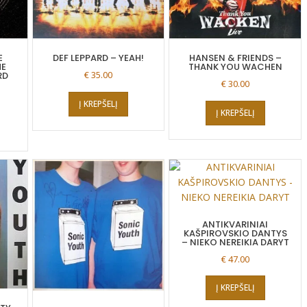
E
DEF LEPPARD – YEAH!
HANSEN & FRIENDS –
HE
THANK YOU WACHEN
€
35.00
RD
€
30.00
Į KREPŠELĮ
Į KREPŠELĮ
ANTIKVARINIAI
KAŠPIROVSKIO DANTYS
– NIEKO NEREIKIA DARYT
€
47.00
Į KREPŠELĮ