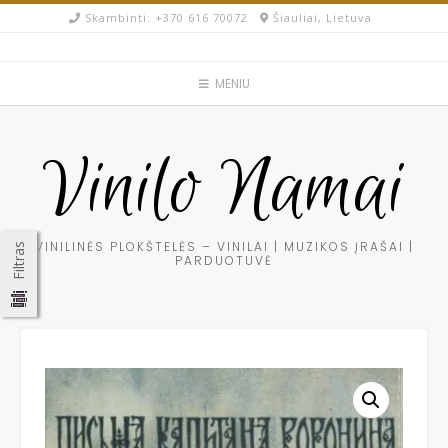
Skip
Skambinti: +370 616 70072​
Šiauliai, Lietuva
to
content
MENIU
Vinilo Namai
VINILINĖS PLOKŠTELĖS – VINILAI | MUZIKOS ĮRAŠAI |
Filtras
PARDUOTUVĖ