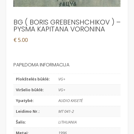
BG ( BORIS GREBENSHCHIKOV ) –
PYSMA KAPITANA VORONINA
€
5.00
PAPILDOMA INFORMACIJA
Plokštelės būklė:
VG+
Viršelio būklė:
VG+
Ypatybė:
AUDIO KASETĖ
Leidimo Nr.:
MT 041-2
Šalis:
LITHUANIA
Metai:
1996