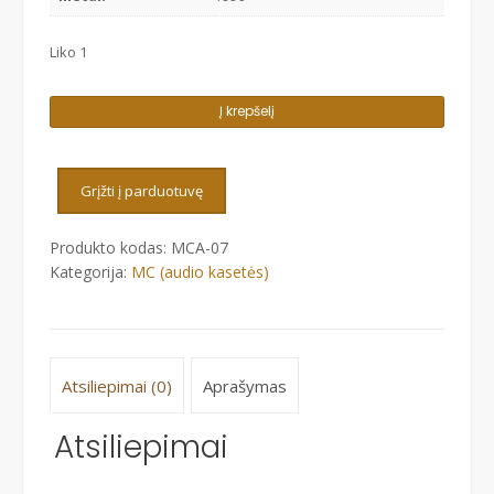
Liko 1
produkto
Į krepšelį
kiekis:
BG
(
Grįžti į parduotuvę
BORIS
GREBENSHCHIKOV
Produkto kodas:
MCA-07
)
Kategorija:
MC (audio kasetės)
-
PYSMA
KAPITANA
VORONINA
Atsiliepimai (0)
Aprašymas
Atsiliepimai