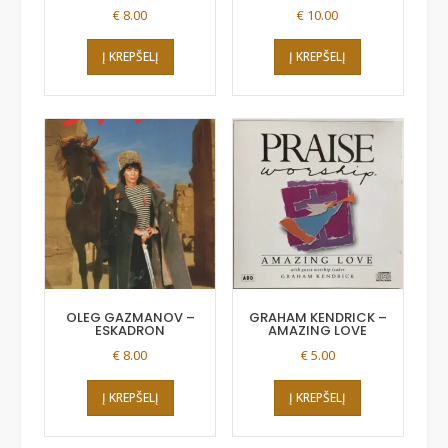
€
8.00
€
10.00
Į KREPŠELĮ
Į KREPŠELĮ
OLEG GAZMANOV –
GRAHAM KENDRICK –
ESKADRON
AMAZING LOVE
€
8.00
€
5.00
Į KREPŠELĮ
Į KREPŠELĮ