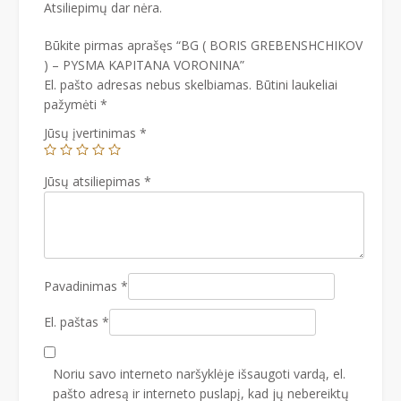
Atsiliepimų dar nėra.
Būkite pirmas aprašęs “BG ( BORIS GREBENSHCHIKOV
) – PYSMA KAPITANA VORONINA”
El. pašto adresas nebus skelbiamas.
Būtini laukeliai
pažymėti
*
Jūsų įvertinimas
*
Jūsų atsiliepimas
*
Pavadinimas
*
El. paštas
*
Noriu savo interneto naršyklėje išsaugoti vardą, el.
pašto adresą ir interneto puslapį, kad jų nebereiktų