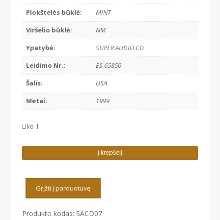
Plokštelės būklė:
MINT
Viršelio būklė:
NM
Ypatybė:
SUPER AUDIO CD
Leidimo Nr.:
ES 65850
Šalis:
USA
Metai:
1999
Liko 1
produkto
Į krepšelį
kiekis:
CAROLE
KING
Grįžti į parduotuvę
‎–
TAPESTRY
Produkto kodas:
SACD07