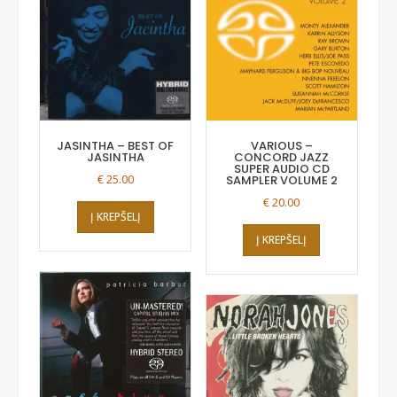
JASINTHA ‎– BEST OF
VARIOUS ‎–
JASINTHA
CONCORD JAZZ
SUPER AUDIO CD
€
25.00
SAMPLER VOLUME 2
€
20.00
Į KREPŠELĮ
Į KREPŠELĮ