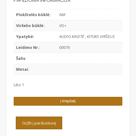
PAPILDOMA INFORMACIJA
Plokštelės būklė:
NM
Viršelio būklė:
VG+
Ypatybė:
AUDIO KASETĖ , KITOKS VIRŠELIS
Leidimo Nr.:
00076
Šalis:
Metai:
Liko 1
produkto
Į krepšelį
kiekis:
GODZILLA
-
Grįžti į parduotuvę
GODZILLA