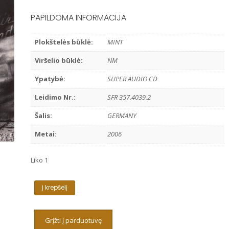
PAPILDOMA INFORMACIJA
Plokštelės būklė:
MINT
Viršelio būklė:
NM
Ypatybė:
SUPER AUDIO CD
Leidimo Nr.:
SFR 357.4039.2
Šalis:
GERMANY
Metai:
2006
Liko 1
produkto
Į krepšelį
kiekis:
SARA
K.
Grįžti į parduotuvę