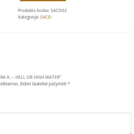
‎–
HELL
Produkto kodas:
SACD02
OR
Kategorija:
SACD
HIGH
WATER
ARA K. ‎– HELL OR HIGH WATER”
kelbiamas.
Būtini laukeliai pažymėti
*