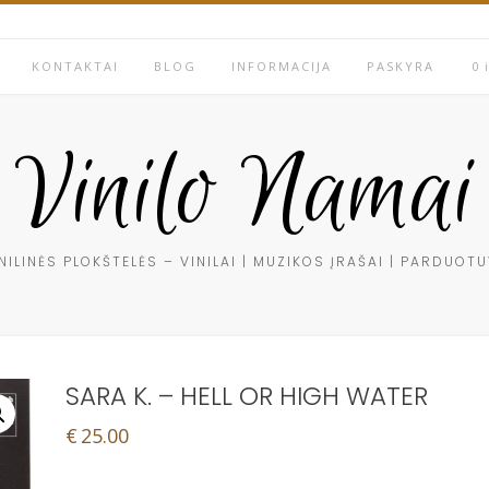
KONTAKTAI
BLOG
INFORMACIJA
PASKYRA
0 
Vinilo Namai
NILINĖS PLOKŠTELĖS – VINILAI | MUZIKOS ĮRAŠAI | PARDUOT
SARA K. ‎– HELL OR HIGH WATER
€
25.00