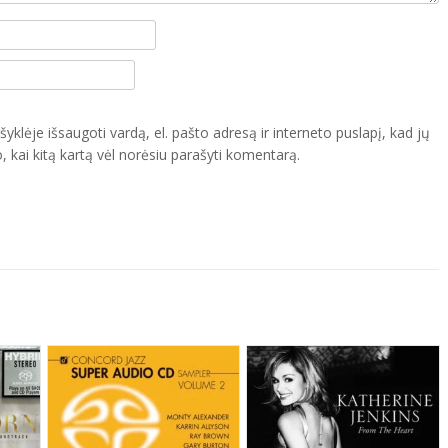
yklėje išsaugoti vardą, el. pašto adresą ir interneto puslapį, kad jų
o, kai kitą kartą vėl norėsiu parašyti komentarą.