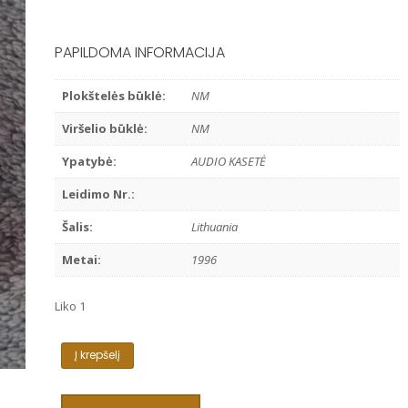
PAPILDOMA INFORMACIJA
Plokštelės būklė:
NM
Viršelio būklė:
NM
Ypatybė:
AUDIO KASETĖ
Leidimo Nr.:
Šalis:
Lithuania
Metai:
1996
Liko 1
produkto
Į krepšelį
kiekis:
VARIOUS