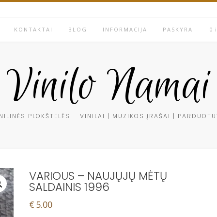
KONTAKTAI
BLOG
INFORMACIJA
PASKYRA
0 
Vinilo Namai
NILINĖS PLOKŠTELĖS – VINILAI | MUZIKOS ĮRAŠAI | PARDUOT
VARIOUS – NAUJŲJŲ MĖTŲ
SALDAINIS 1996
€
5.00