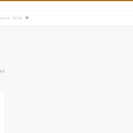
items
- €0.00
UVĖ