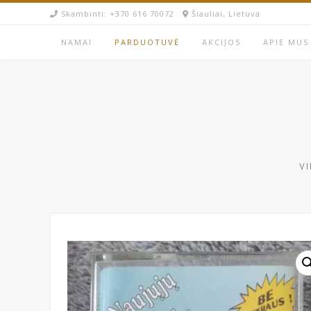
Skip
Skambinti: +370 616 70072​
Šiauliai, Lietuva
to
content
NAMAI
PARDUOTUVĖ
AKCIJOS
APIE MUS
VI