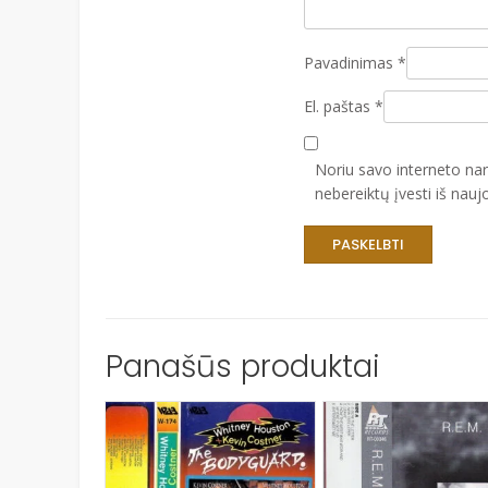
Pavadinimas
*
El. paštas
*
Noriu savo interneto narš
nebereiktų įvesti iš nauj
Panašūs produktai