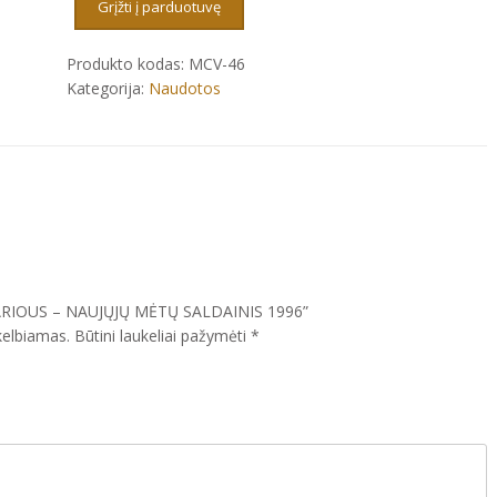
-
Grįžti į parduotuvę
NAUJŲJŲ
MĖTŲ
Produkto kodas:
MCV-46
SALDAINIS
Kategorija:
Naudotos
1996
VARIOUS – NAUJŲJŲ MĖTŲ SALDAINIS 1996”
kelbiamas.
Būtini laukeliai pažymėti
*