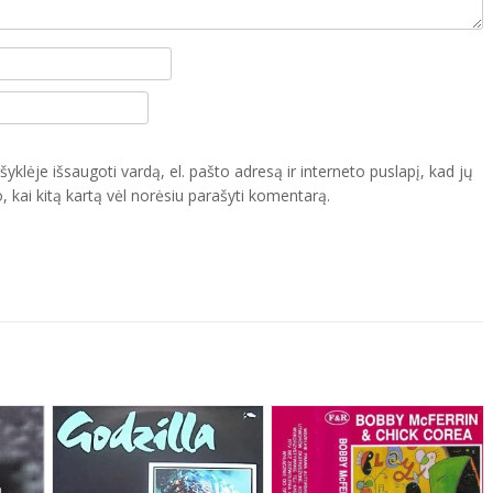
yklėje išsaugoti vardą, el. pašto adresą ir interneto puslapį, kad jų
o, kai kitą kartą vėl norėsiu parašyti komentarą.