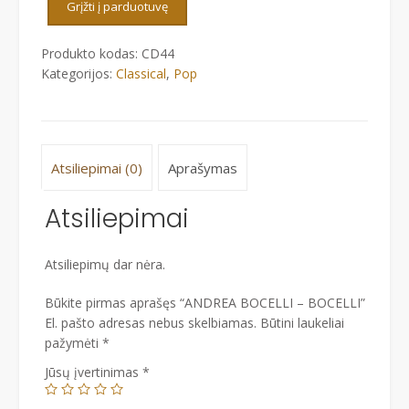
Grįžti į parduotuvę
-
BOCELLI
Produkto kodas:
CD44
Kategorijos:
Classical
,
Pop
Atsiliepimai (0)
Aprašymas
Atsiliepimai
Atsiliepimų dar nėra.
Būkite pirmas aprašęs “ANDREA BOCELLI – BOCELLI”
El. pašto adresas nebus skelbiamas.
Būtini laukeliai
pažymėti
*
Jūsų įvertinimas
*