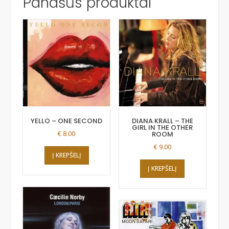
Panašūs produktai
YELLO – ONE SECOND
DIANA KRALL – THE
GIRL IN THE OTHER
€
8.00
ROOM
€
9.00
Į KREPŠELĮ
Į KREPŠELĮ