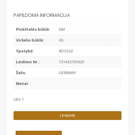
PAPILDOMA INFORMACIJA
Plokštelės būklė:
NM
Viršelio būklė:
VG
Ypatybė:
REISSUE
Leidimo Nr.:
731453705920
Šalis:
GERMANY
Metai:
Liko 1
produkto
Į krepšelį
kiekis:
ANDREA
BOCELLI