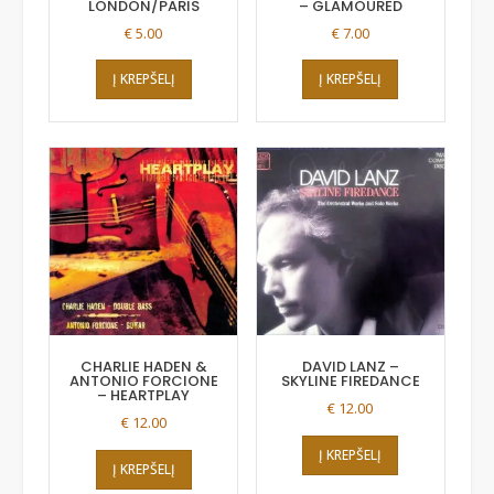
LONDON/PARIS
‎– GLAMOURED
€
5.00
€
7.00
Į KREPŠELĮ
Į KREPŠELĮ
CHARLIE HADEN &
DAVID LANZ –
ANTONIO FORCIONE
SKYLINE FIREDANCE
– HEARTPLAY
€
12.00
€
12.00
Į KREPŠELĮ
Į KREPŠELĮ