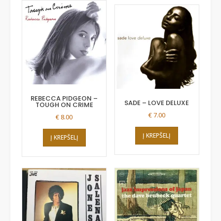
REBECCA PIDGEON –
SADE – LOVE DELUXE
TOUGH ON CRIME
€
7.00
€
8.00
Į KREPŠELĮ
Į KREPŠELĮ