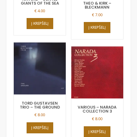
GIANTS OF THE SEA
THEO & KIRK –
BLECKMANN
€
4.00
€
7.00
Į KREPŠELĮ
Į KREPŠELĮ
TORD GUSTAVSEN
TRIO – THE GROUND
VARIOUS – NARADA
COLLECTION 3
€
8.00
€
8.00
Į KREPŠELĮ
Į KREPŠELĮ