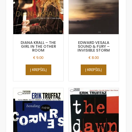
DIANA KRALL – THE
EDWARD VESALA
GIRL IN THE OTHER
SOUND & FURY –
ROOM
INVISIBLE STORM
€
9.00
€
8.00
Į KREPŠELĮ
Į KREPŠELĮ