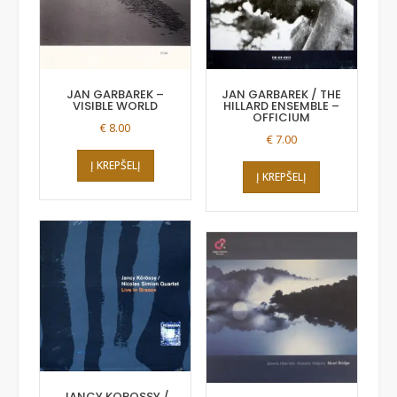
JAN GARBAREK –
JAN GARBAREK / THE
VISIBLE WORLD
HILLARD ENSEMBLE –
OFFICIUM
€
8.00
€
7.00
Į KREPŠELĮ
Į KREPŠELĮ
JANCY KOROSSY /