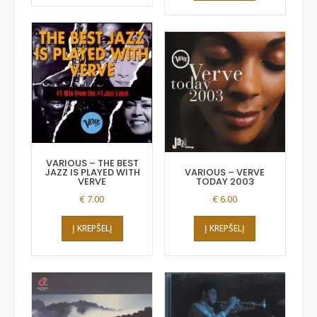
VARIOUS – THE BEST
JAZZ IS PLAYED WITH
VARIOUS – VERVE
VERVE
TODAY 2003
€
7.00
€
6.00
Į KREPŠELĮ
Į KREPŠELĮ