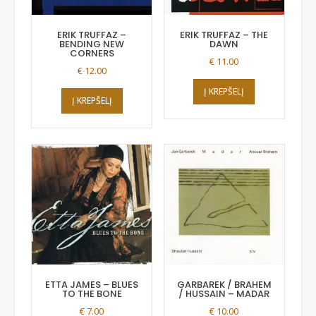
ERIK TRUFFAZ –
ERIK TRUFFAZ – THE
BENDING NEW
DAWN
CORNERS
€
11.00
€
12.00
Į KREPŠELĮ
Į KREPŠELĮ
ETTA JAMES – BLUES
GARBAREK / BRAHEM
TO THE BONE
/ HUSSAIN – MADAR
€
7.00
€
10.00