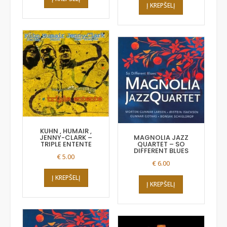
Į KREPŠELĮ
KUHN , HUMAIR ,
JENNY-CLARK –
MAGNOLIA JAZZ
TRIPLE ENTENTE
QUARTET – SO
DIFFERENT BLUES
€
5.00
€
6.00
Į KREPŠELĮ
Į KREPŠELĮ