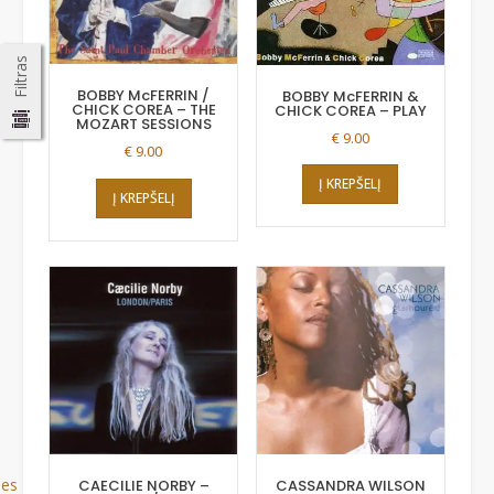
Filtras
BOBBY McFERRIN /
BOBBY McFERRIN &
CHICK COREA – THE
CHICK COREA – PLAY
MOZART SESSIONS
€
9.00
€
9.00
Į KREPŠELĮ
Į KREPŠELĮ
ues
CAECILIE NORBY ‎–
CASSANDRA WILSON