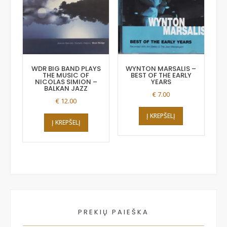
WDR BIG BAND PLAYS
WYNTON MARSALIS ‎–
THE MUSIC OF
BEST OF THE EARLY
NICOLAS SIMION –
YEARS
BALKAN JAZZ
€
7.00
€
12.00
Į KREPŠELĮ
Į KREPŠELĮ
PREKIŲ PAIEŠKA