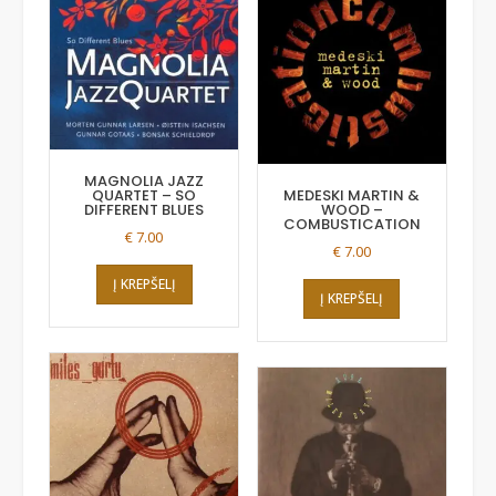
MAGNOLIA JAZZ
QUARTET – SO
MEDESKI MARTIN &
DIFFERENT BLUES
WOOD –
COMBUSTICATION
€
7.00
€
7.00
Į KREPŠELĮ
Į KREPŠELĮ