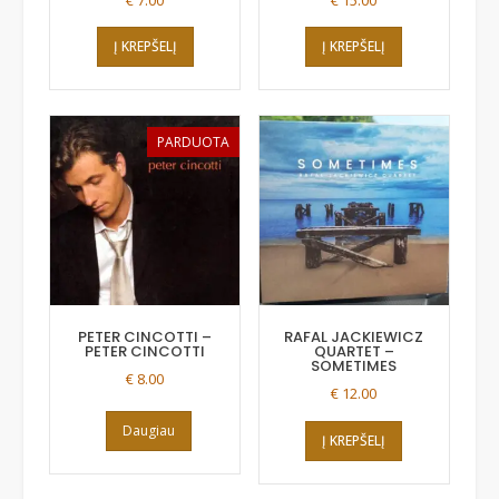
Į KREPŠELĮ
Į KREPŠELĮ
PARDUOTA
PETER CINCOTTI –
RAFAL JACKIEWICZ
PETER CINCOTTI
QUARTET ‎–
SOMETIMES
€
8.00
€
12.00
Daugiau
Į KREPŠELĮ