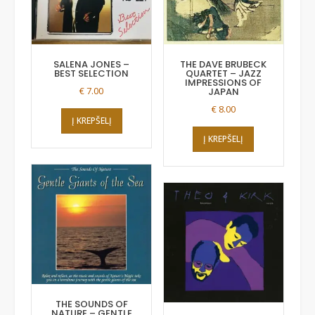
SALENA JONES –
THE DAVE BRUBECK
BEST SELECTION
QUARTET – JAZZ
IMPRESSIONS OF
€
7.00
JAPAN
€
8.00
Į KREPŠELĮ
Į KREPŠELĮ
THE SOUNDS OF
NATURE – GENTLE