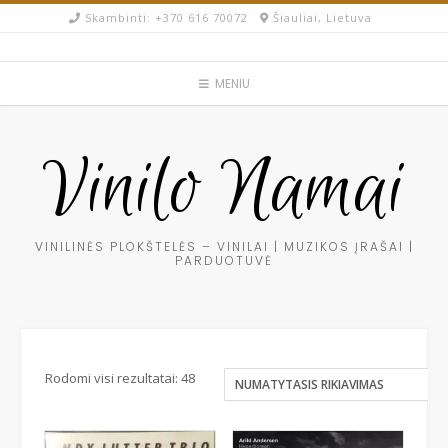
Skip
Skambinti: +370 616 70072​
Šiauliai, Lietuva
to
content
MENIU
Vinilo Namai
VINILINĖS PLOKŠTELĖS – VINILAI | MUZIKOS ĮRAŠAI |
PARDUOTUVĖ
Rodomi visi rezultatai: 48