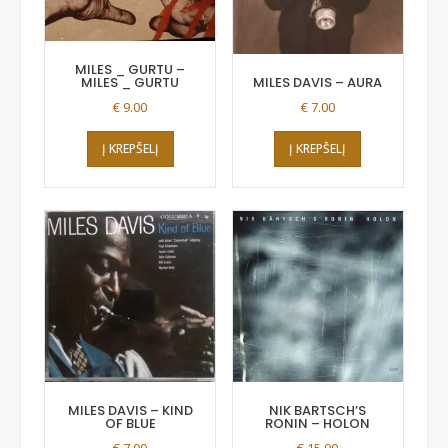
MILES _ GURTU –
MILES _ GURTU
MILES DAVIS – AURA
€
9.00
€
7.00
Į KREPŠELĮ
Į KREPŠELĮ
MILES DAVIS – KIND
NIK BARTSCH’S
OF BLUE
RONIN – HOLON
€
7.00
€
15.00