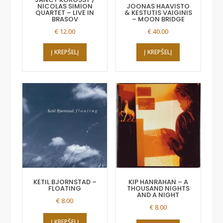
NICOLAS SIMION
JOONAS HAAVISTO
QUARTET – LIVE IN
& KESTUTIS VAIGINIS
BRASOV
– MOON BRIDGE
€
12.00
€
40.00
Į KREPŠELĮ
Į KREPŠELĮ
KETIL BJORNSTAD –
KIP HANRAHAN – A
FLOATING
THOUSAND NIGHTS
AND A NIGHT
€
8.00
€
8.00
Į KREPŠELĮ