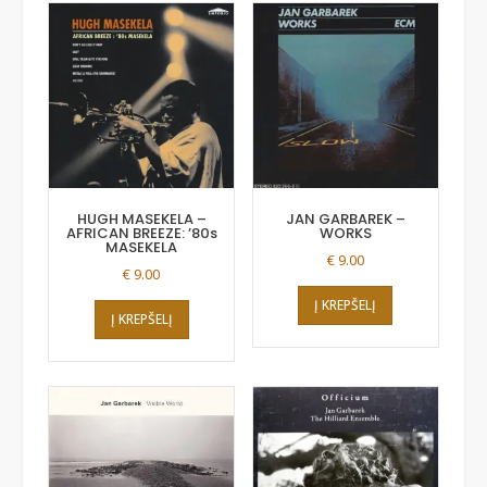
HUGH MASEKELA –
JAN GARBAREK –
AFRICAN BREEZE: ’80s
WORKS
MASEKELA
€
9.00
€
9.00
Į KREPŠELĮ
Į KREPŠELĮ