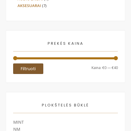
AKSESUARAI
(7)
PREKĖS KAINA
Min
Maks
Kaina:
€0
—
€40
Filtruoti
kaina
kaina
PLOKŠTELĖS BŪKLĖ
MINT
NM