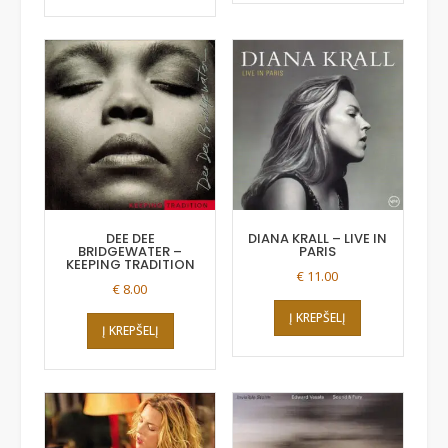
DEE DEE
DIANA KRALL – LIVE IN
BRIDGEWATER –
PARIS
KEEPING TRADITION
€
11.00
€
8.00
Į KREPŠELĮ
Į KREPŠELĮ