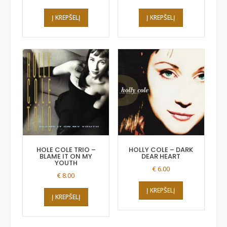
Į KREPŠELĮ
Į KREPŠELĮ
HOLE COLE TRIO –
HOLLY COLE ‎– DARK
BLAME IT ON MY
DEAR HEART
YOUTH
€
6.00
€
8.00
Į KREPŠELĮ
Į KREPŠELĮ