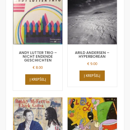
ANDY LUTTER TRIO –
ARILD ANDERSEN –
NICHT ENDENDE
HYPERBOREAN
GESCHICHTEN
€
9.00
€
8.00
Į KREPŠELĮ
Į KREPŠELĮ