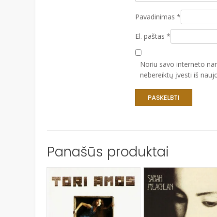
Pavadinimas
*
El. paštas
*
Noriu savo interneto narš
nebereiktų įvesti iš nauj
Panašūs produktai