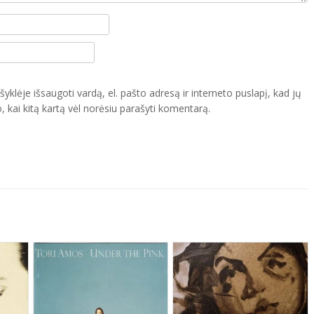
yklėje išsaugoti vardą, el. pašto adresą ir interneto puslapį, kad jų
o, kai kitą kartą vėl norėsiu parašyti komentarą.