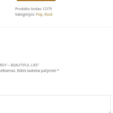
BEAUTIFUL
LIES
Produkto kodas:
CD75
Kategorijos:
Pop
,
Rock
IRDY – BEAUTIFUL LIES”
kelbiamas.
Būtini laukeliai pažymėti
*