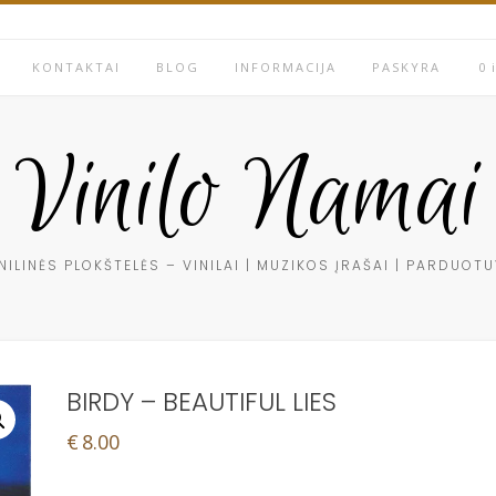
KONTAKTAI
BLOG
INFORMACIJA
PASKYRA
0 
Vinilo Namai
NILINĖS PLOKŠTELĖS – VINILAI | MUZIKOS ĮRAŠAI | PARDUOT
BIRDY – BEAUTIFUL LIES
€
8.00