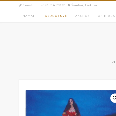
Skip
Skambinti: +370 616 70072​
Šiauliai, Lietuva
to
content
NAMAI
PARDUOTUVĖ
AKCIJOS
APIE MUS
VI