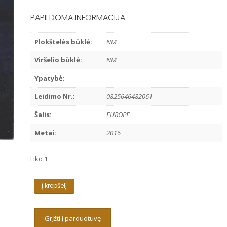
PAPILDOMA INFORMACIJA
Plokštelės būklė:
NM
Viršelio būklė:
NM
Ypatybė:
Leidimo Nr.:
0825646482061
Šalis:
EUROPE
Metai:
2016
Liko 1
produkto
Į krepšelį
kiekis:
BIRDY
-
Grįžti į parduotuvę