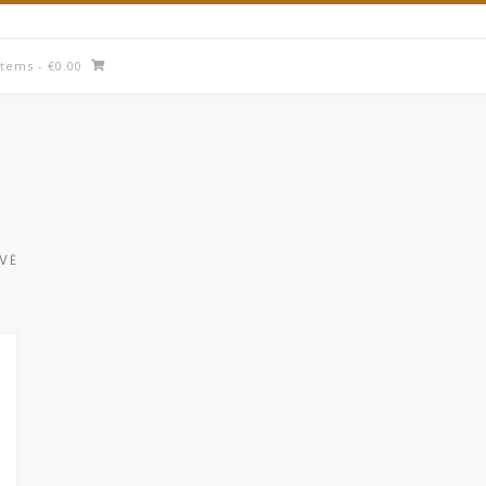
items
- €0.00
UVĖ