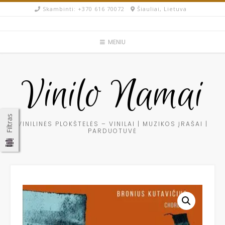
Skip
Skambinti: +370 616 70072​
Šiauliai, Lietuva
to
content
MENIU
Vinilo Namai
Filtras
VINILINĖS PLOKŠTELĖS – VINILAI | MUZIKOS ĮRAŠAI |
PARDUOTUVĖ