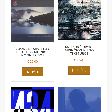
ANDRIUS ŠIURYS –
JOONAS HAAVISTO /
AIDINČIOS MIEGO
KESTUTIS VAIGINIS –
TEKSTŪROS
MOON BRIDGE
€
14.00
€
20.00
Į KREPŠELĮ
Į KREPŠELĮ