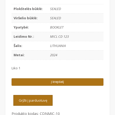
Plokštelės būklė:
SEALED
Viršelio būklė:
SEALED
Ypatybė:
BOOKLET
Leidimo Nr.:
MICL CD 123
Šalis:
LITHUANIA
Metai:
2024
Liko 1
produkto
Į krepšelį
kiekis:
BRONIUS
KUTAVIČIUS
Grįžti į parduotuvę
-
PRAEITIES
Produkto kodas:
CDNMIC-10
LAIKRODŽIAI