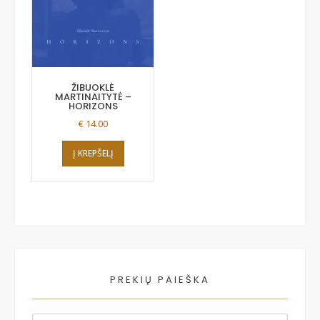
ŽIBUOKLĖ
MARTINAITYTĖ –
HORIZONS
€
14.00
Į KREPŠELĮ
PREKIŲ PAIEŠKA