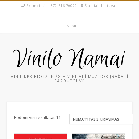
Skip
Skambinti: +370 616 70072​
Šiauliai, Lietuva
to
content
MENIU
Vinilo Namai
VINILINĖS PLOKŠTELĖS – VINILAI | MUZIKOS ĮRAŠAI |
PARDUOTUVĖ
Rodomi visi rezultatai: 11