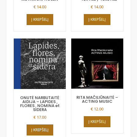
€
14.00
€
14.00
Į KREPŠELĮ
Į KREPŠELĮ
RITA MAČILIŪNAITĖ –
ONUTĖ NARBUTAITĖ
ACTING MUSIC
AIDIJA – LAPIDES ,
FLORES , NOMINA et
€
12.00
SIDERA
€
17.00
Į KREPŠELĮ
Į KREPŠELĮ