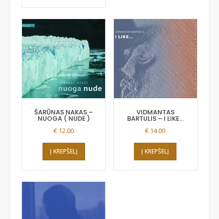
ŠARŪNAS NAKAS –
VIDMANTAS
NUOGA ( NUDE )
BARTULIS – I LIKE…
€
12.00
€
14.00
Į KREPŠELĮ
Į KREPŠELĮ