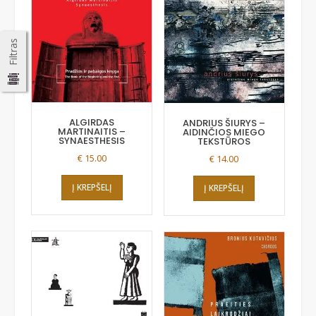
Filtras
ALGIRDAS
ANDRIUS ŠIURYS –
MARTINAITIS –
AIDINČIOS MIEGO
SYNAESTHESIS
TEKSTŪROS
€
15.00
€
14.00
Į KREPŠELĮ
Į KREPŠELĮ