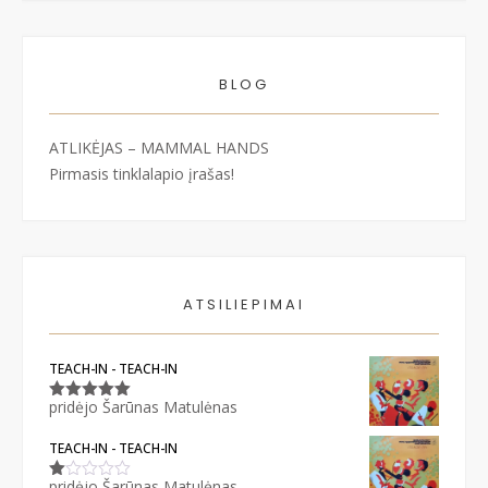
BLOG
ATLIKĖJAS – MAMMAL HANDS
Pirmasis tinklalapio įrašas!
ATSILIEPIMAI
TEACH-IN - TEACH-IN
pridėjo Šarūnas Matulėnas
Įvertinimas:
5
iš 5
TEACH-IN - TEACH-IN
pridėjo Šarūnas Matulėnas