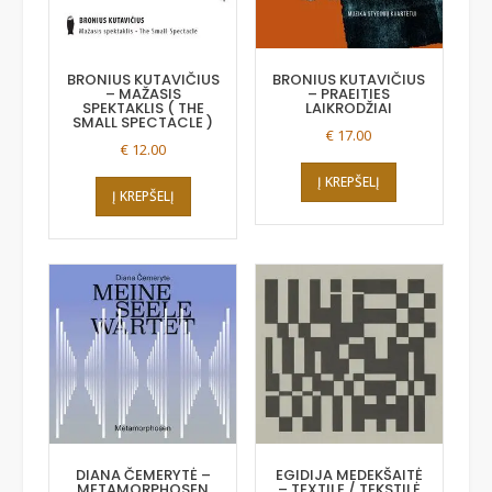
BRONIUS KUTAVIČIUS
BRONIUS KUTAVIČIUS
– MAŽASIS
– PRAEITIES
SPEKTAKLIS ( THE
LAIKRODŽIAI
SMALL SPECTACLE )
€
17.00
€
12.00
Į KREPŠELĮ
Į KREPŠELĮ
DIANA ČEMERYTĖ –
EGIDIJA MEDEKŠAITĖ
METAMORPHOSEN
– TEXTILE / TEKSTILĖ