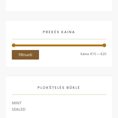
PREKĖS KAINA
Min
Maks
Kaina:
€10
—
€20
Filtruoti
kaina
kaina
PLOKŠTELĖS BŪKLĖ
MINT
SEALED