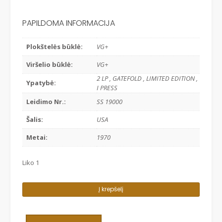
PAPILDOMA INFORMACIJA
Plokštelės būklė:
VG+
Viršelio būklė:
VG+
2 LP , GATEFOLD , LIMITED EDITION ,
Ypatybė:
I PRESS
Leidimo Nr.:
SS 19000
Šalis:
USA
Metai:
1970
Liko 1
produkto
Į krepšelį
kiekis:
DUKE
ELLINGTON