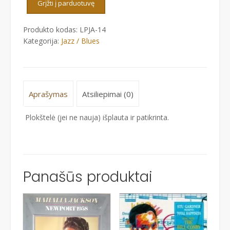
Grįžti į parduotuvę
-
DUKE
Produkto kodas:
LPJA-14
ELLINGTON'S
Kategorija:
Jazz / Blues
70th
BIRTHDAY
CONCERT
Aprašymas
Atsiliepimai (0)
Plokštelė (jei ne nauja) išplauta ir patikrinta.
Panašūs produktai