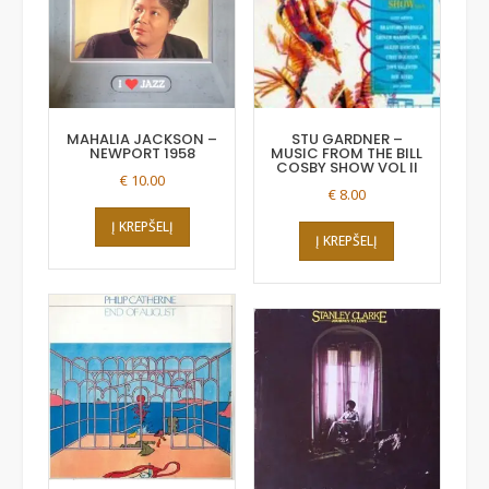
MAHALIA JACKSON –
STU GARDNER –
NEWPORT 1958
MUSIC FROM THE BILL
COSBY SHOW VOL II
€
10.00
€
8.00
Į KREPŠELĮ
Į KREPŠELĮ