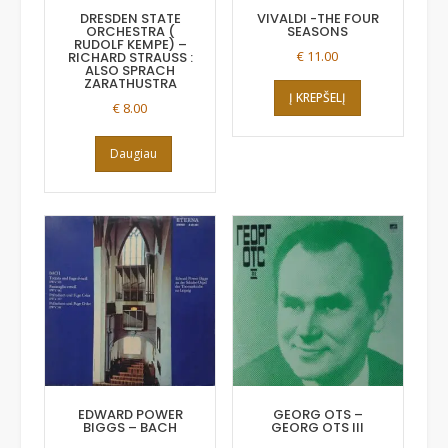
DRESDEN STATE
VIVALDI -THE FOUR
ORCHESTRA (
SEASONS
RUDOLF KEMPE) –
€
11.00
RICHARD STRAUSS :
ALSO SPRACH
ZARATHUSTRA
Į KREPŠELĮ
€
8.00
Daugiau
EDWARD POWER
GEORG OTS –
BIGGS – BACH
GEORG OTS III