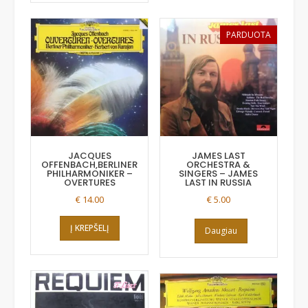
PARDUOTA
JACQUES
JAMES LAST
OFFENBACH,BERLINER
ORCHESTRA &
PHILHARMONIKER –
SINGERS – JAMES
OVERTURES
LAST IN RUSSIA
€
14.00
€
5.00
Į KREPŠELĮ
Daugiau