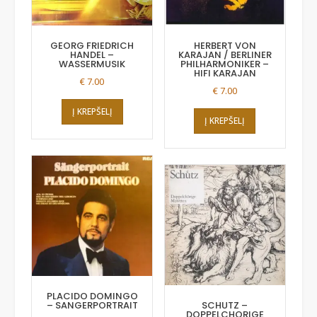
GEORG FRIEDRICH
HERBERT VON
HANDEL –
KARAJAN / BERLINER
WASSERMUSIK
PHILHARMONIKER –
HIFI KARAJAN
€
7.00
€
7.00
Į KREPŠELĮ
Į KREPŠELĮ
PLACIDO DOMINGO
– SANGERPORTRAIT
SCHUTZ –
DOPPELCHORIGE