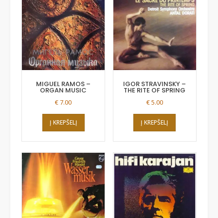
MIGUEL RAMOS –
IGOR STRAVINSKY –
ORGAN MUSIC
THE RITE OF SPRING
€
7.00
€
5.00
Į KREPŠELĮ
Į KREPŠELĮ