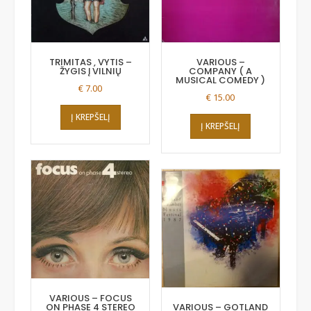
TRIMITAS , VYTIS –
VARIOUS –
ŽYGIS Į VILNIŲ
COMPANY ( A
MUSICAL COMEDY )
€
7.00
€
15.00
Į KREPŠELĮ
Į KREPŠELĮ
VARIOUS – FOCUS
ON PHASE 4 STEREO
VARIOUS – GOTLAND