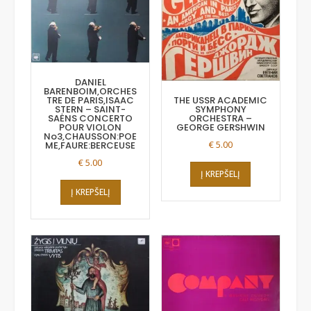
DANIEL
BARENBOIM,ORCHES
TRE DE PARIS,ISAAC
THE USSR ACADEMIC
STERN – SAINT-
SYMPHONY
SAĖNS CONCERTO
ORCHESTRA –
POUR VIOLON
GEORGE GERSHWIN
No3,CHAUSSON:POE
€
5.00
ME,FAURE:BERCEUSE
€
5.00
Į KREPŠELĮ
Į KREPŠELĮ