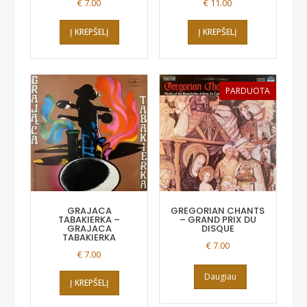
€
7.00
€
11.00
Į KREPŠELĮ
Į KREPŠELĮ
PARDUOTA
GRAJACA
GREGORIAN CHANTS
TABAKIERKA –
– GRAND PRIX DU
GRAJACA
DISQUE
TABAKIERKA
€
7.00
€
7.00
Daugiau
Į KREPŠELĮ