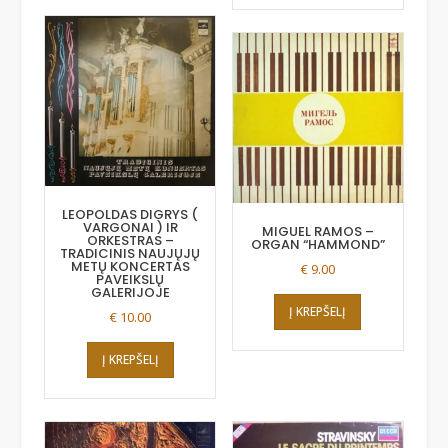
LEOPOLDAS DIGRYS (
VARGONAI ) IR
MIGUEL RAMOS –
ORKESTRAS –
ORGAN “HAMMOND”
TRADICINIS NAUJŲJŲ
METŲ KONCERTAS
€
9.00
PAVEIKSLŲ
GALERIJOJE
Į KREPŠELĮ
€
10.00
Į KREPŠELĮ