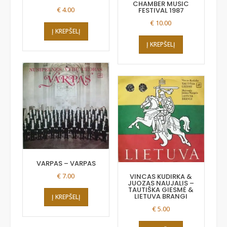
CHAMBER MUSIC
€
4.00
FESTIVAL 1987
€
10.00
Į KREPŠELĮ
Į KREPŠELĮ
VARPAS – VARPAS
€
7.00
VINCAS KUDIRKA &
JUOZAS NAUJALIS –
TAUTIŠKA GIESMĖ &
LIETUVA BRANGI
Į KREPŠELĮ
€
5.00