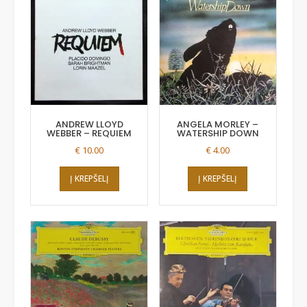
ANDREW LLOYD
ANGELA MORLEY –
WEBBER – REQUIEM
WATERSHIP DOWN
€
10.00
€
4.00
Į KREPŠELĮ
Į KREPŠELĮ