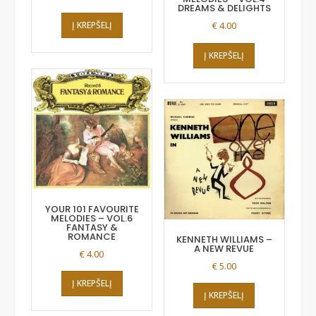
DREAMS & DELIGHTS
Į KREPŠELĮ
€
4.00
Į KREPŠELĮ
YOUR 101 FAVOURITE
MELODIES – VOL.6
FANTASY &
ROMANCE
KENNETH WILLIAMS –
A NEW REVUE
€
4.00
€
5.00
Į KREPŠELĮ
Į KREPŠELĮ