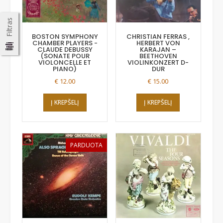
Filtras
BOSTON SYMPHONY
CHRISTIAN FERRAS ,
CHAMBER PLAYERS -
HERBERT VON
CLAUDE DEBUSSY
KARAJAN –
(SONATE POUR
BEETHOVEN
VIOLONCELLE ET
VIOLINKONZERT D-
PIANO)
DUR
€
12.00
€
15.00
Į KREPŠELĮ
Į KREPŠELĮ
PARDUOTA