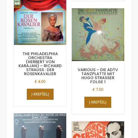
THE PHILADELPHIA
ORCHESTRA
(HERBERT VON
KARAJAN) – RICHARD
STRAUSS : DER
VARIOUS – DIE ADTV
ROSENKAVALIER
TANZPLATTE MIT
HUGO STRASSER
€
4.00
FOLGE 1
€
7.00
Į KREPŠELĮ
Į KREPŠELĮ