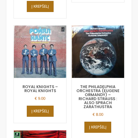
Į KREPŠELĮ
ROYAL KNIGHTS –
THE PHILADELPHIA
ROYAL KNIGHTS
ORCHESTRA (EUGENE
ORMANDY) –
€
9.00
RICHARD STRAUSS :
ALSO SPRACH
ZARATHUSTRA
Į KREPŠELĮ
€
8.00
Į KREPŠELĮ