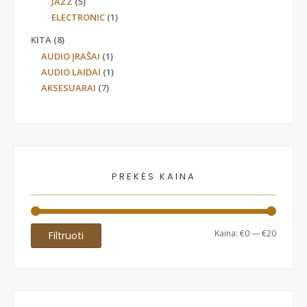
JAZZ
(5)
ELECTRONIC
(1)
KITA
(8)
AUDIO ĮRAŠAI
(1)
AUDIO LAIDAI
(1)
AKSESUARAI
(7)
PREKĖS KAINA
Min
Maks
Kaina:
€0
—
€20
Filtruoti
kaina
kaina