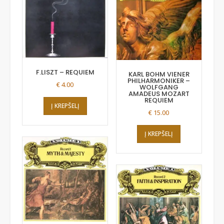
F.LISZT – REQUIEM
KARL BOHM VIENER
PHILHARMONIKER –
€
4.00
WOLFGANG
AMADEUS MOZART
REQUIEM
Į KREPŠELĮ
€
15.00
Į KREPŠELĮ