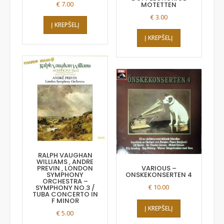
€
7.00
MOTETTEN
€
3.00
Į KREPŠELĮ
Į KREPŠELĮ
RALPH VAUGHAN
WILLIAMS , ANDRE
PREVIN , LONDON
VARIOUS –
SYMPHONY
ONSKEKONSERTEN 4
ORCHESTRA –
€
10.00
SYMPHONY NO.3 /
TUBA CONCERTO IN
F MINOR
Į KREPŠELĮ
€
5.00