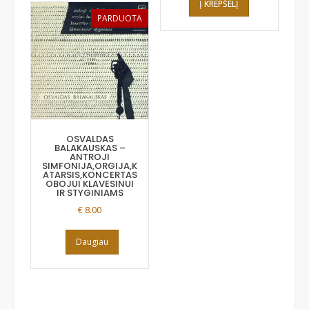
Į KREPŠELĮ
PARDUOTA
OSVALDAS
BALAKAUSKAS –
ANTROJI
SIMFONIJA,ORGIJA,K
ATARSIS,KONCERTAS
OBOJUI KLAVESINUI
IR STYGINIAMS
€
8.00
Daugiau