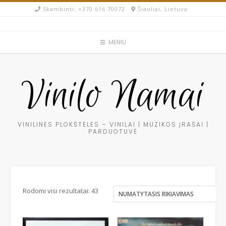
Skip
Skambinti: +370 616 70072​
Šiauliai, Lietuva
to
content
MENIU
Vinilo Namai
VINILINĖS PLOKŠTELĖS – VINILAI | MUZIKOS ĮRAŠAI |
PARDUOTUVĖ
Rodomi visi rezultatai: 43