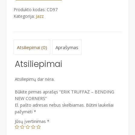
BENDING
Produkto kodas:
CD97
NEW
Kategorija:
Jazz
CORNERS
Atsiliepimai (0)
Aprašymas
Atsiliepimai
Atsiliepimų dar nėra.
Būkite pirmas aprašęs “ERIK TRUFFAZ – BENDING
NEW CORNERS”
El. pašto adresas nebus skelbiamas.
Būtini laukeliai
pažymėti
*
Jūsų įvertinimas
*