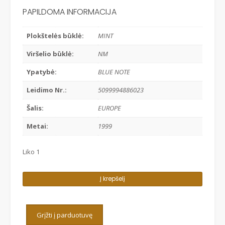
PAPILDOMA INFORMACIJA
Plokštelės būklė:
MINT
Viršelio būklė:
NM
Ypatybė:
BLUE NOTE
Leidimo Nr.:
5099994886023
Šalis:
EUROPE
Metai:
1999
Liko 1
produkto
Į krepšelį
kiekis:
ERIK
TRUFFAZ
Grįžti į parduotuvę
-