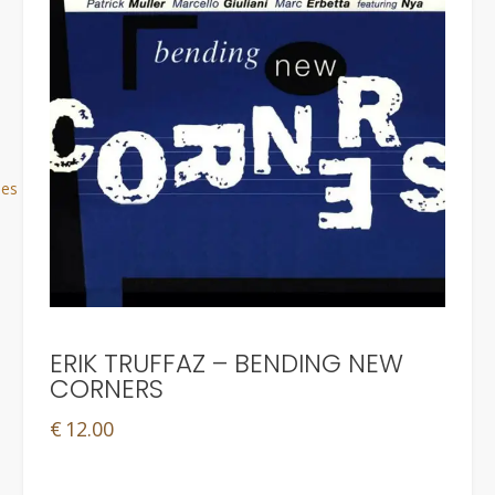
ues
ERIK TRUFFAZ – BENDING NEW
CORNERS
€
12.00