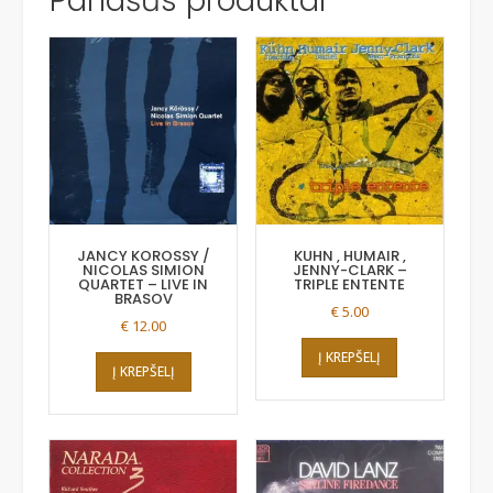
Panašūs produktai
JANCY KOROSSY /
KUHN , HUMAIR ,
NICOLAS SIMION
JENNY-CLARK –
QUARTET – LIVE IN
TRIPLE ENTENTE
BRASOV
€
5.00
€
12.00
Į KREPŠELĮ
Į KREPŠELĮ