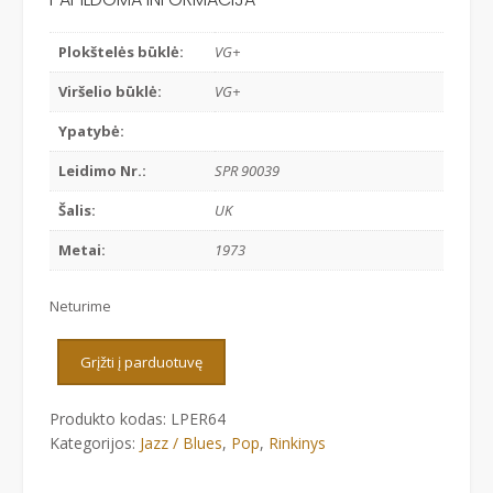
Plokštelės būklė:
VG+
Viršelio būklė:
VG+
Ypatybė:
Leidimo Nr.:
SPR 90039
Šalis:
UK
Metai:
1973
Neturime
Grįžti į parduotuvę
Produkto kodas:
LPER64
Kategorijos:
Jazz / Blues
,
Pop
,
Rinkinys