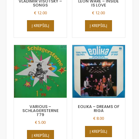
VLADIMIR VISOTSKY –
LEON WARE – INSIDE
SONGS
IS LOVE
€
12.00
€
12.00
Į KREPŠELĮ
Į KREPŠELĮ
VARIOUS –
EOLIKA – DREAMS OF
SCHLAGERSTERNE
RIGA
1’79
€
8.00
€
5.00
Į KREPŠELĮ
Į KREPŠELĮ