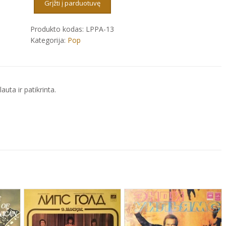
MORANDI
Grįžti į parduotuvę
-
LA
Produkto kodas:
LPPA-13
MIA
Kategorija:
Pop
NEMICA
AMATISSIMA
auta ir patikrinta.