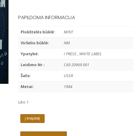
PAPILDOMA INFORMACIJA
Plokštelės būklė:
MINT
Viršelio būklė:
NM
Ypatybė:
I PRESS , WHITE LABEL
Leidimo Nr.:
C60 20969 001
Šalis:
USSR
Metai:
1984
Liko 1
produkto
Į krepšelį
kiekis:
GIANNI