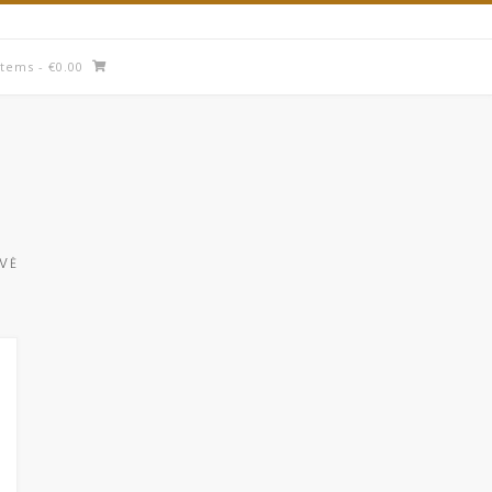
items
- €0.00
UVĖ