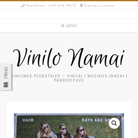
Skip
Skambinti: +370 616 70072​
Šiauliai, Lietuva
to
content
MENIU
Vinilo Namai
Filtras
VINILINĖS PLOKŠTELĖS – VINILAI | MUZIKOS ĮRAŠAI |
PARDUOTUVĖ