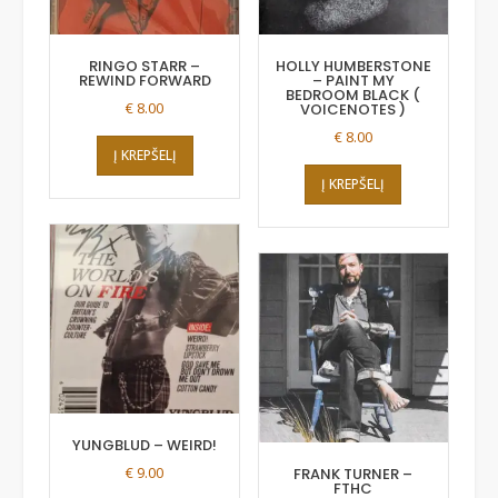
RINGO STARR –
HOLLY HUMBERSTONE
REWIND FORWARD
– PAINT MY
BEDROOM BLACK (
€
8.00
VOICENOTES )
€
8.00
Į KREPŠELĮ
Į KREPŠELĮ
YUNGBLUD – WEIRD!
€
9.00
FRANK TURNER –
FTHC