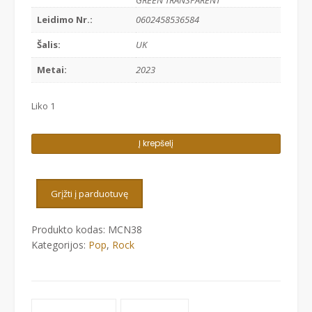
GREEN TRANSPARENT
Leidimo Nr.:
0602458536584
Šalis:
UK
Metai:
2023
Liko 1
produkto
Į krepšelį
kiekis:
HAIM
-
Grįžti į parduotuvę
DAYS
ARE
Produkto kodas:
MCN38
GONE
Kategorijos:
Pop
,
Rock