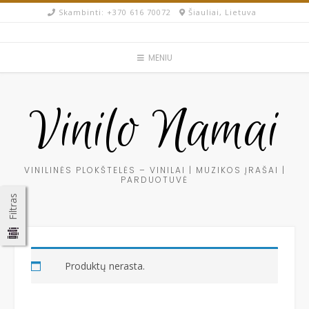
Skip
Skambinti: +370 616 70072​
Šiauliai, Lietuva
to
content
MENIU
Vinilo Namai
VINILINĖS PLOKŠTELĖS – VINILAI | MUZIKOS ĮRAŠAI |
PARDUOTUVĖ
Filtras
Produktų nerasta.