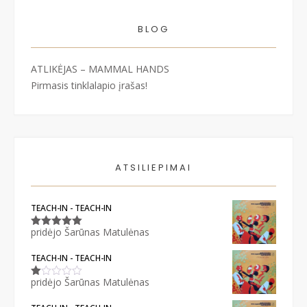
BLOG
ATLIKĖJAS – MAMMAL HANDS
Pirmasis tinklalapio įrašas!
ATSILIEPIMAI
TEACH-IN - TEACH-IN
pridėjo Šarūnas Matulėnas
Įvertinimas:
5
iš 5
TEACH-IN - TEACH-IN
pridėjo Šarūnas Matulėnas
Įvertinimas:
1
iš