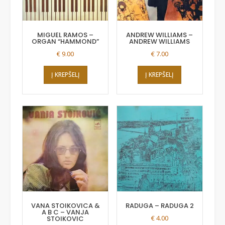
MIGUEL RAMOS –
ANDREW WILLIAMS –
ORGAN “HAMMOND”
ANDREW WILLIAMS
€
9.00
€
7.00
Į KREPŠELĮ
Į KREPŠELĮ
VANA STOIKOVICA &
RADUGA – RADUGA 2
A B C – VANJA
€
4.00
STOIKOVIC