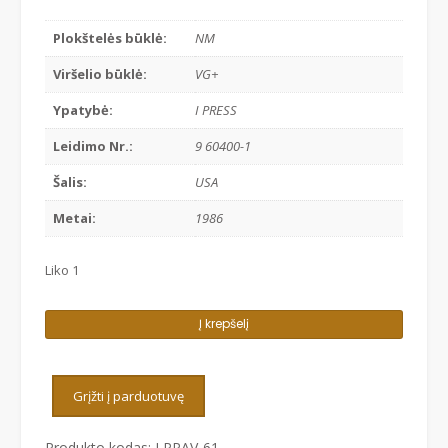
Plokštelės būklė:
NM
Viršelio būklė:
VG+
Ypatybė:
I PRESS
Leidimo Nr.:
9 60400-1
Šalis:
USA
Metai:
1986
Liko 1
produkto
Į krepšelį
kiekis:
HOWARD
JONES
Grįžti į parduotuvę
-
TO
Produkto kodas:
LPPAV-61