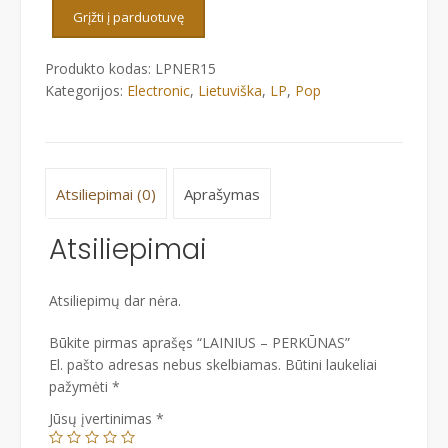
-
Grįžti į parduotuvę
PERKŪNAS
Produkto kodas:
LPNER15
Kategorijos:
Electronic
,
Lietuviška
,
LP
,
Pop
Atsiliepimai (0)
Aprašymas
Atsiliepimai
Atsiliepimų dar nėra.
Būkite pirmas aprašęs “LAINIUS – PERKŪNAS”
El. pašto adresas nebus skelbiamas.
Būtini laukeliai
pažymėti
*
Jūsų įvertinimas
*