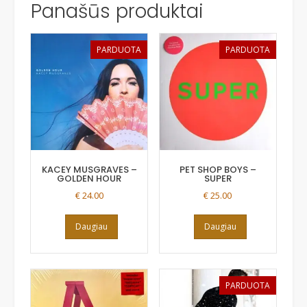
Panašūs produktai
PARDUOTA
PARDUOTA
KACEY MUSGRAVES –
PET SHOP BOYS –
GOLDEN HOUR
SUPER
€
24.00
€
25.00
Daugiau
Daugiau
PARDUOTA