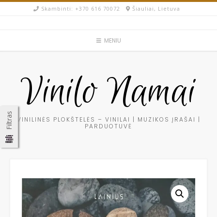
Skip
Skambinti: +370 616 70072​
Šiauliai, Lietuva
to
content
MENIU
Vinilo Namai
Filtras
VINILINĖS PLOKŠTELĖS – VINILAI | MUZIKOS ĮRAŠAI |
PARDUOTUVĖ