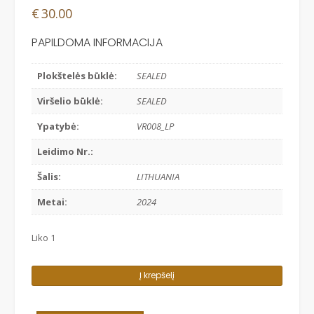
€
30.00
PAPILDOMA INFORMACIJA
Plokštelės būklė:
SEALED
Viršelio būklė:
SEALED
Ypatybė:
VR008_LP
Leidimo Nr.:
Šalis:
LITHUANIA
Metai:
2024
Liko 1
produkto
Į krepšelį
kiekis:
LAINIUS