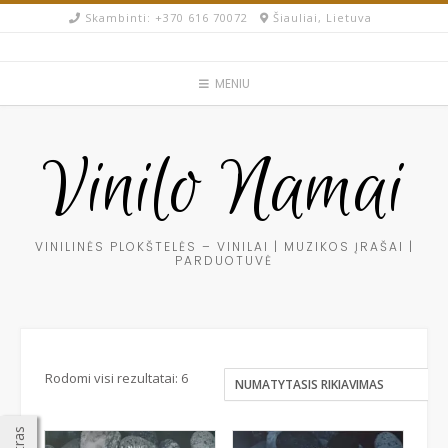
Skip
Skambinti: +370 616 70072​
Šiauliai, Lietuva
to
content
MENIU
Vinilo Namai
VINILINĖS PLOKŠTELĖS – VINILAI | MUZIKOS ĮRAŠAI |
PARDUOTUVĖ
Rodomi visi rezultatai: 6
Filtras