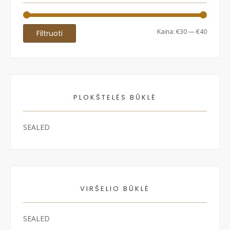
Min
Maks
Kaina:
€30
—
€40
Filtruoti
kaina
kaina
PLOKŠTELĖS BŪKLĖ
SEALED
VIRŠELIO BŪKLĖ
SEALED