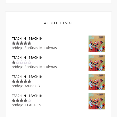
ATSILIEPIMAI
TEACH-IN - TEACH-IN
pridėjo Šarūnas Matulėnas
Įvertinimas:
5
iš 5
TEACH-IN - TEACH-IN
pridėjo Šarūnas Matulėnas
Įvertinimas:
1
iš
TEACH-IN - TEACH-IN
5
pridėjo Arunas B.
Įvertinimas:
5
iš 5
TEACH-IN - TEACH-IN
pridėjo TEACH IN
Įvertinimas:
4
iš 5