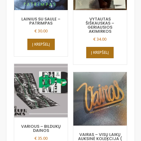
LAINIUS SU SAULE –
VYTAUTAS
PATRIMPAS
ŠIŠKAUSKAS –
GERIAUSIOS
€
30.00
AKIMIRKOS
€
34.00
Į KREPŠELĮ
Į KREPŠELĮ
VARIOUS – BILDUKŲ
DAINOS
VAIRAS – VISŲ LAIKŲ
€
35.00
AUKSINĖ KOLEKCIJA (