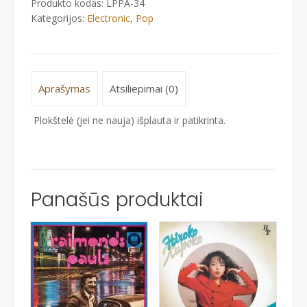
Produkto kodas:
LPPA-34
GARS
Kategorijos:
Electronic
,
Pop
Aprašymas
Atsiliepimai (0)
Plokštelė (jei ne nauja) išplauta ir patikrinta.
Panašūs produktai