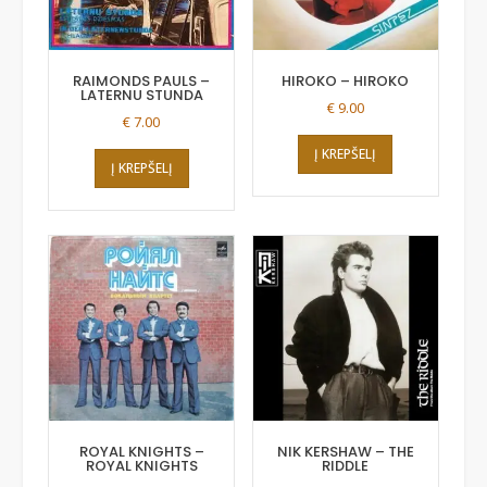
RAIMONDS PAULS –
HIROKO – HIROKO
LATERNU STUNDA
€
9.00
€
7.00
Į KREPŠELĮ
Į KREPŠELĮ
ROYAL KNIGHTS –
NIK KERSHAW – THE
ROYAL KNIGHTS
RIDDLE