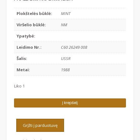
Plokštelės būklė:
MINT
Viršelio būklė:
NM
Ypatybė:
Leidimo Nr.:
C60 26249 008
Šalis:
USSR
Metai:
1988
Liko 1
produkto
Į krepšelį
kiekis:
RITA
TRENCE
Grįžti į parduotuvę
-
ROZES