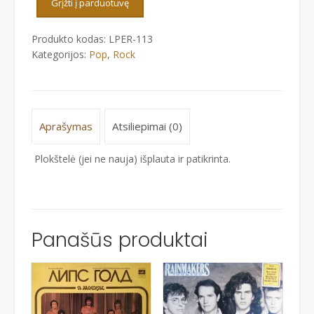
Grįžti į parduotuvę
FABLES
OF
Produkto kodas:
LPER-113
THE
Kategorijos:
Pop
,
Rock
RECONSTRUCTION
Aprašymas
Atsiliepimai (0)
Plokštelė (jei ne nauja) išplauta ir patikrinta.
Panašūs produktai