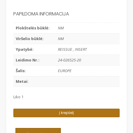
PAPILDOMA INFORMACIJA
Plokštelės būklė:
NM
Viršelio būklė:
NM
Ypatybė:
REISSUE , INSERT
Leidimo Nr.:
24-026525-20
Šalis:
EUROPE
Metai:
Liko 1
produkto
Į krepšelį
kiekis:
R.E.M.
-