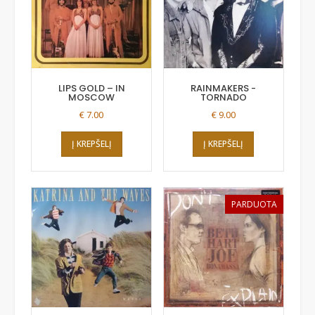
LIPS GOLD – IN
RAINMAKERS -
MOSCOW
TORNADO
€
7.00
€
9.00
Į KREPŠELĮ
Į KREPŠELĮ
PARDUOTA