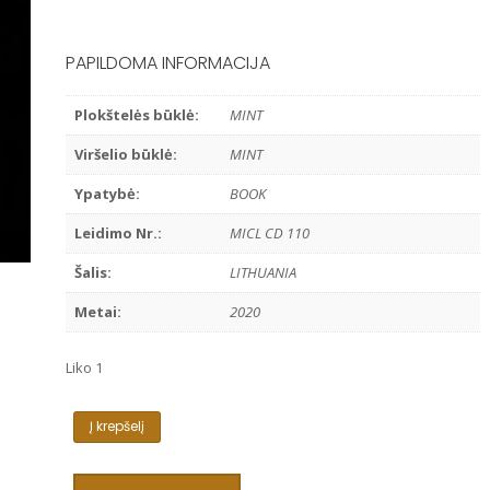
PAPILDOMA INFORMACIJA
Plokštelės būklė:
MINT
Viršelio būklė:
MINT
Ypatybė:
BOOK
Leidimo Nr.:
MICL CD 110
Šalis:
LITHUANIA
Metai:
2020
Liko 1
produkto
Į krepšelį
kiekis:
RITA