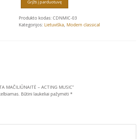
MAČILIŪNAITĖ
Grįžti į parduotuvę
-
ACTING
Produkto kodas:
CDNMIC-03
MUSIC
Kategorijos:
Lietuviška
,
Modern classical
RITA MAČILIŪNAITĖ – ACTING MUSIC”
kelbiamas.
Būtini laukeliai pažymėti
*