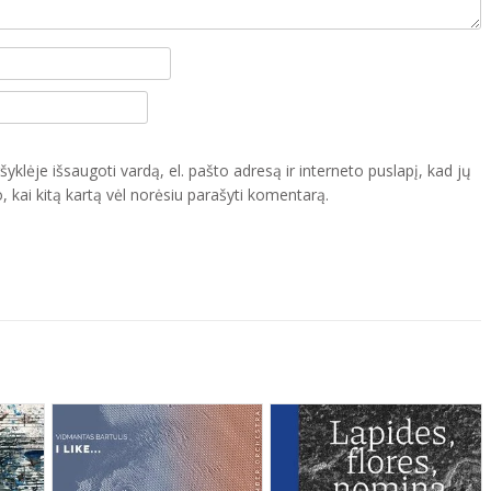
yklėje išsaugoti vardą, el. pašto adresą ir interneto puslapį, kad jų
o, kai kitą kartą vėl norėsiu parašyti komentarą.