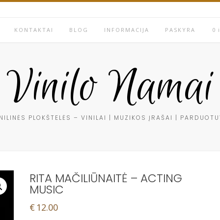
KONTAKTAI
BLOG
INFORMACIJA
PASKYRA
0 
Vinilo Namai
NILINĖS PLOKŠTELĖS – VINILAI | MUZIKOS ĮRAŠAI | PARDUOT
RITA MAČILIŪNAITĖ – ACTING
MUSIC
€
12.00