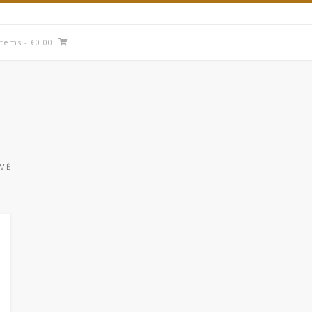
items
- €0.00
UVĖ