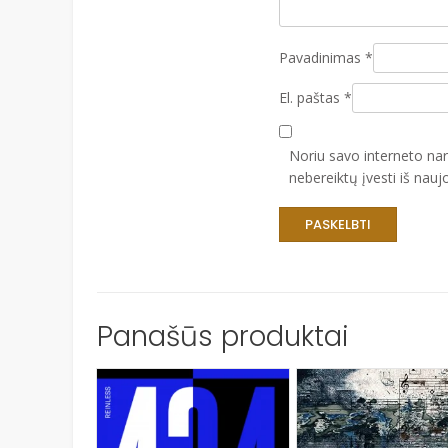
Pavadinimas
*
El. paštas
*
Noriu savo interneto narš
nebereiktų įvesti iš nauj
Panašūs produktai