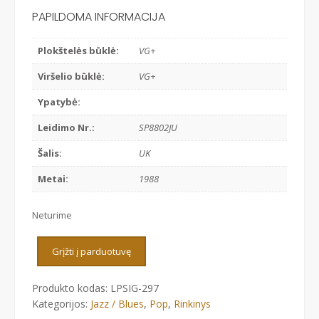
PAPILDOMA INFORMACIJA
Plokštelės būklė:
VG+
Viršelio būklė:
VG+
Ypatybė:
Leidimo Nr.:
SP8802JU
Šalis:
UK
Metai:
1988
Neturime
Grįžti į parduotuvę
Produkto kodas:
LPSIG-297
Kategorijos:
Jazz / Blues
,
Pop
,
Rinkinys