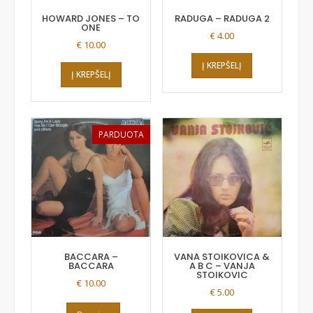
HOWARD JONES – TO
RADUGA – RADUGA 2
ONE
€
4.00
€
10.00
Į KREPŠELĮ
Į KREPŠELĮ
PARDUOTA
BACCARA –
VANA STOIKOVICA &
BACCARA
A B C – VANJA
STOIKOVIC
€
10.00
€
5.00