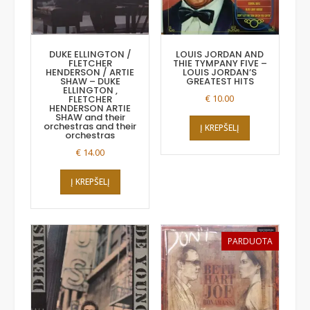
DUKE ELLINGTON /
LOUIS JORDAN AND
FLETCHER
THIE TYMPANY FIVE –
HENDERSON / ARTIE
LOUIS JORDAN’S
SHAW – DUKE
GREATEST HITS
ELLINGTON ,
€
10.00
FLETCHER
HENDERSON ARTIE
SHAW and their
orchestras and their
Į KREPŠELĮ
orchestras
€
14.00
Į KREPŠELĮ
PARDUOTA