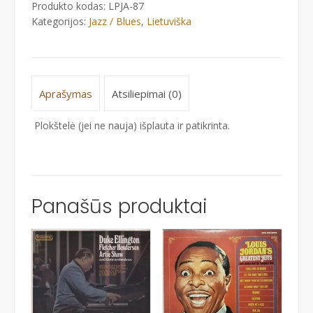
Produkto kodas:
LPJA-87
II
Kategorijos:
Jazz / Blues
,
Lietuviška
Aprašymas
Atsiliepimai (0)
Plokštelė (jei ne nauja) išplauta ir patikrinta.
Panašūs produktai