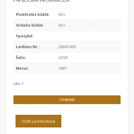
PAPILDOMA INFORMACIJA
Plokštelės būklė:
VG+
Viršelio būklė:
VG+
Ypatybė:
Leidimo Nr.:
25693 003
Šalis:
USSR
Metai:
1987
Liko 1
produkto
Į krepšelį
kiekis:
VLADIMIR
TARASOV
Grįžti į parduotuvę
-
ATTO