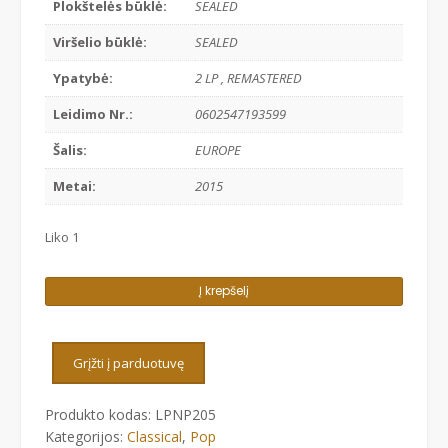
Plokštelės būklė:
SEALED
Viršelio būklė:
SEALED
Ypatybė:
2 LP , REMASTERED
Leidimo Nr.:
0602547193599
Šalis:
EUROPE
Metai:
2015
Liko 1
produkto
Į krepšelį
kiekis:
ANDREA
BOCELLI
Grįžti į parduotuvę
-
AMORE
Produkto kodas:
LPNP205
Kategorijos:
Classical
,
Pop