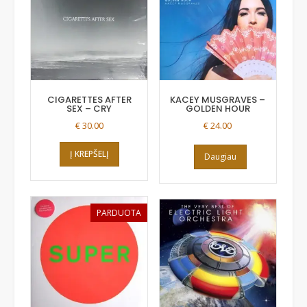
CIGARETTES AFTER
KACEY MUSGRAVES –
SEX – CRY
GOLDEN HOUR
€
30.00
€
24.00
Į KREPŠELĮ
Daugiau
PARDUOTA