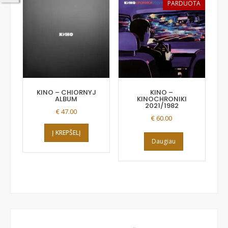
PARDUOTA
KINO – CHIORNYJ
KINO –
ALBUM
KINOCHRONIKI
2021/1982
€
47.00
€
60.00
Į KREPŠELĮ
Daugiau