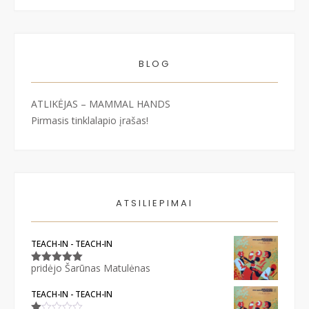
BLOG
ATLIKĖJAS – MAMMAL HANDS
Pirmasis tinklalapio įrašas!
ATSILIEPIMAI
TEACH-IN - TEACH-IN
pridėjo Šarūnas Matulėnas
Įvertinimas:
5
iš 5
TEACH-IN - TEACH-IN