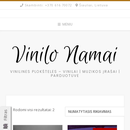
Skip
Skambinti: +370 616 70072​
Šiauliai, Lietuva
to
content
MENIU
Vinilo Namai
VINILINĖS PLOKŠTELĖS – VINILAI | MUZIKOS ĮRAŠAI |
PARDUOTUVĖ
Rodomi visi rezultatai: 2
Filtras