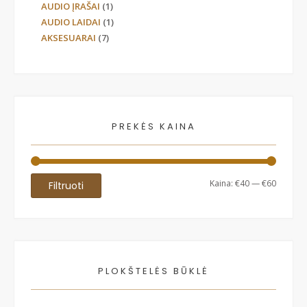
AUDIO ĮRAŠAI
(1)
AUDIO LAIDAI
(1)
AKSESUARAI
(7)
PREKĖS KAINA
Min
Maks
Kaina:
€40
—
€60
Filtruoti
kaina
kaina
PLOKŠTELĖS BŪKLĖ