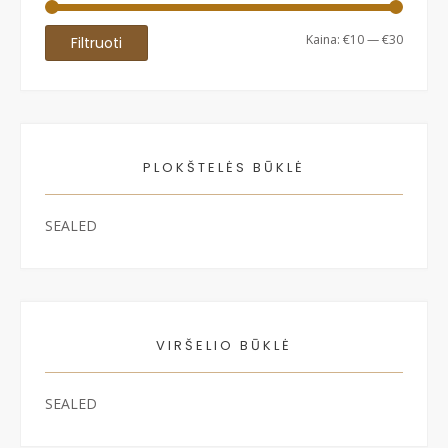
Min
Maks
Kaina:
€10
—
€30
Filtruoti
kaina
kaina
PLOKŠTELĖS BŪKLĖ
SEALED
VIRŠELIO BŪKLĖ
SEALED