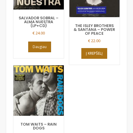
SALVADOR SOBRAL –
ALMA NUESTRA
(LP+CD)
THE ISLEY BROTHERS
& SANTANA – POWER
€
24.00
OF PEACE
€
22.00
Daugiau
Į KREPŠELĮ
TOM WAITS – RAIN
DOGS