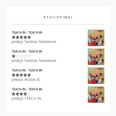
ATSILIEPIMAI
TEACH-IN - TEACH-IN
pridėjo Šarūnas Matulėnas
Įvertinimas:
5
iš 5
TEACH-IN - TEACH-IN
pridėjo Šarūnas Matulėnas
Įvertinimas:
1
iš
TEACH-IN - TEACH-IN
5
pridėjo Arunas B.
Įvertinimas:
5
iš 5
TEACH-IN - TEACH-IN
pridėjo TEACH IN
Įvertinimas:
4
iš 5