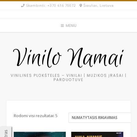
Skip
Skambinti: +370 616 70072​
Šiauliai, Lietuva
to
content
MENIU
Vinilo Namai
VINILINĖS PLOKŠTELĖS – VINILAI | MUZIKOS ĮRAŠAI |
PARDUOTUVĖ
Rodomi visi rezultatai: 5
Filtras