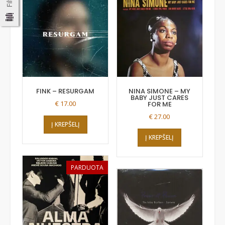
FINK – RESURGAM
NINA SIMONE ‎– MY
BABY JUST CARES
€
17.00
FOR ME
€
27.00
Į KREPŠELĮ
Į KREPŠELĮ
PARDUOTA