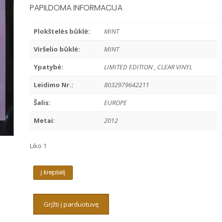
PAPILDOMA INFORMACIJA
Plokštelės būklė:
MINT
Viršelio būklė:
MINT
Ypatybė:
LIMITED EDITION , CLEAR VINYL
Leidimo Nr.:
8032979642211
Šalis:
EUROPE
Metai:
2012
Liko 1
produkto
Į krepšelį
kiekis:
BILL
EVANS
Grįžti į parduotuvę
TRIO