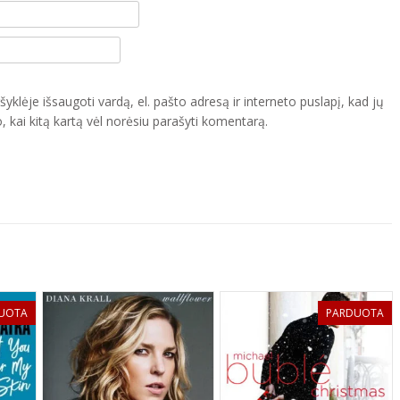
yklėje išsaugoti vardą, el. pašto adresą ir interneto puslapį, kad jų
o, kai kitą kartą vėl norėsiu parašyti komentarą.
UOTA
PARDUOTA