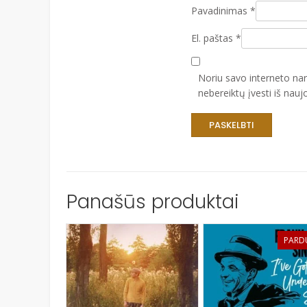
Pavadinimas
*
El. paštas
*
Noriu savo interneto narš
nebereiktų įvesti iš nauj
Panašūs produktai
PARD