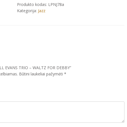
-
Produkto kodas:
LPNJ78a
WALTZ
Kategorija:
Jazz
FOR
DEBBY
“BILL EVANS TRIO – WALTZ FOR DEBBY”
kelbiamas.
Būtini laukeliai pažymėti
*