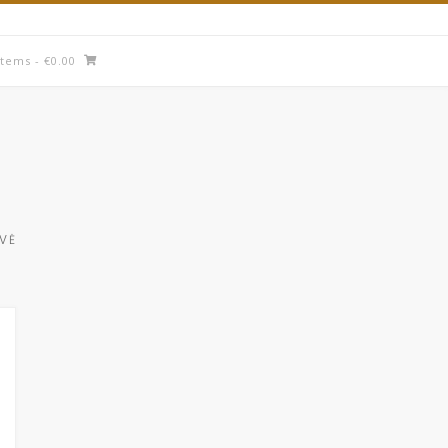
items
- €0.00
UVĖ