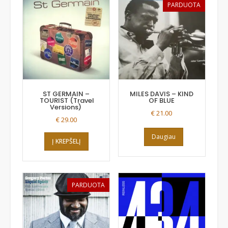
PARDUOTA
ST GERMAIN ‎–
MILES DAVIS – KIND
TOURIST (Travel
OF BLUE
Versions)
€
21.00
€
29.00
Daugiau
Į KREPŠELĮ
PARDUOTA