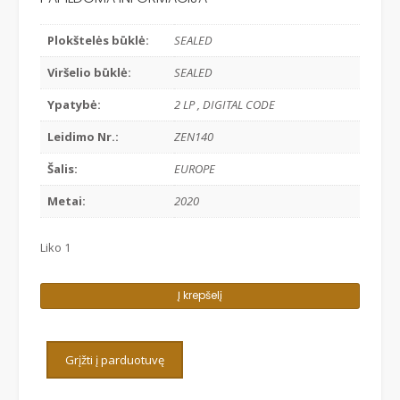
Plokštelės būklė:
SEALED
Viršelio būklė:
SEALED
Ypatybė:
2 LP , DIGITAL CODE
Leidimo Nr.:
ZEN140
Šalis:
EUROPE
Metai:
2020
Liko 1
produkto
Į krepšelį
kiekis:
BONOBO
-
Grįžti į parduotuvę
BLACK
SANDS