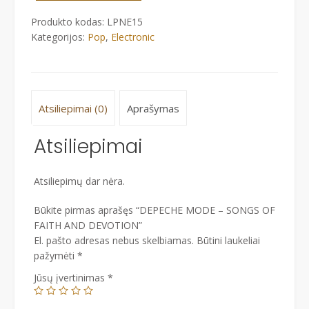
SONGS
Produkto kodas:
LPNE15
OF
Kategorijos:
Pop
,
Electronic
FAITH
AND
DEVOTION
Atsiliepimai (0)
Aprašymas
Atsiliepimai
Atsiliepimų dar nėra.
Būkite pirmas aprašęs “DEPECHE MODE – SONGS OF
FAITH AND DEVOTION”
El. pašto adresas nebus skelbiamas.
Būtini laukeliai
pažymėti
*
Jūsų įvertinimas
*