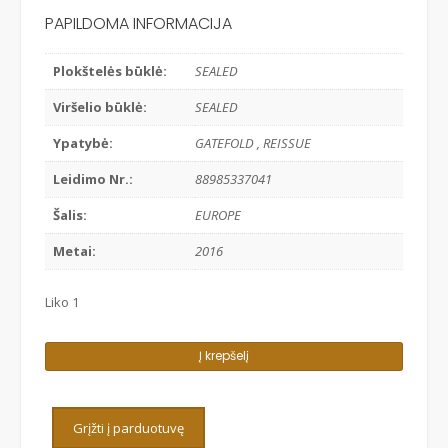
PAPILDOMA INFORMACIJA
Plokštelės būklė:
SEALED
Viršelio būklė:
SEALED
Ypatybė:
GATEFOLD , REISSUE
Leidimo Nr.:
88985337041
Šalis:
EUROPE
Metai:
2016
Liko 1
produkto
Į krepšelį
kiekis:
DEPECHE
MODE
Grįžti į parduotuvę
-