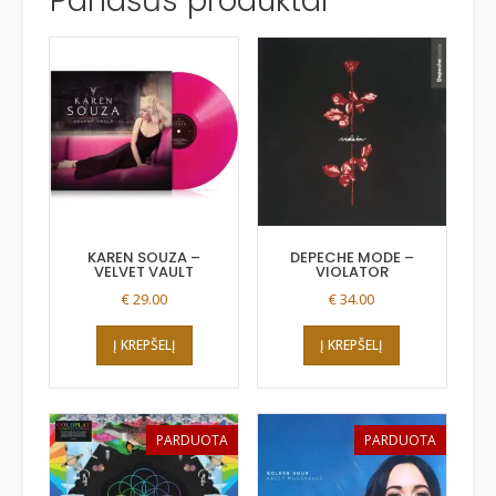
Panašūs produktai
KAREN SOUZA –
DEPECHE MODE –
VELVET VAULT
VIOLATOR
€
29.00
€
34.00
Į KREPŠELĮ
Į KREPŠELĮ
PARDUOTA
PARDUOTA