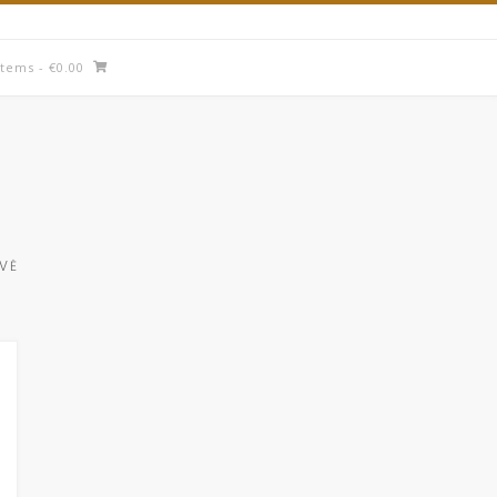
items
- €0.00
UVĖ