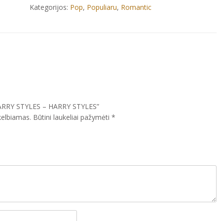
STYLES
Kategorijos:
Pop
,
Populiaru
,
Romantic
HARRY STYLES – HARRY STYLES”
kelbiamas.
Būtini laukeliai pažymėti
*