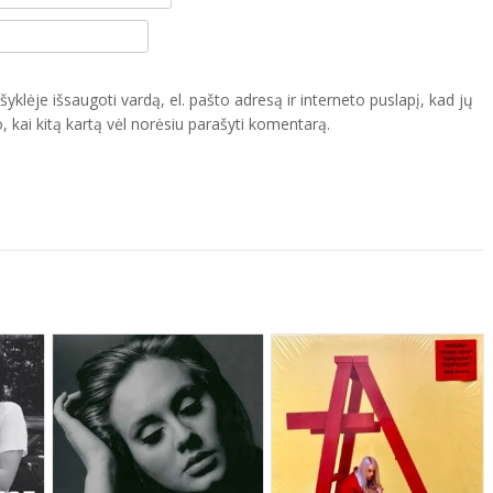
yklėje išsaugoti vardą, el. pašto adresą ir interneto puslapį, kad jų
o, kai kitą kartą vėl norėsiu parašyti komentarą.