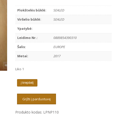
Plokštelės būklė:
SEALED
Viršelio būklė:
SEALED
Ypatybė:
Leidimo Nr.:
0889854390310
Šalis:
EUROPE
Metai:
2017
Liko 1
produkto
Į krepšelį
kiekis:
HARRY
STYLES
Grįžti į parduotuvę
-
HARRY
Produkto kodas:
LPNP110