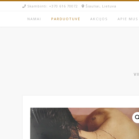
Skip
Skambinti: +370 616 70072​
Šiauliai, Lietuva
to
content
NAMAI
PARDUOTUVĖ
AKCIJOS
APIE MUS
VI