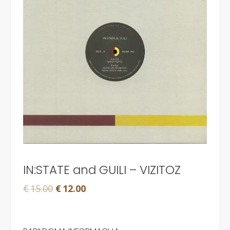
IN:STATE and GUILI – VIZITOZ
Original
Current
€
15.00
€
12.00
price
price
was:
is: