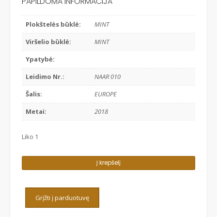
€15.00.
€12.00.
PAPILDOMA INFORMACIJA
Plokštelės būklė:
MINT
Viršelio būklė:
MINT
Ypatybė:
Leidimo Nr.:
NAAR 010
Šalis:
EUROPE
Metai:
2018
Liko 1
produkto
Į krepšelį
kiekis:
IN:STATE
and
Grįžti į parduotuvę
GUILI
-