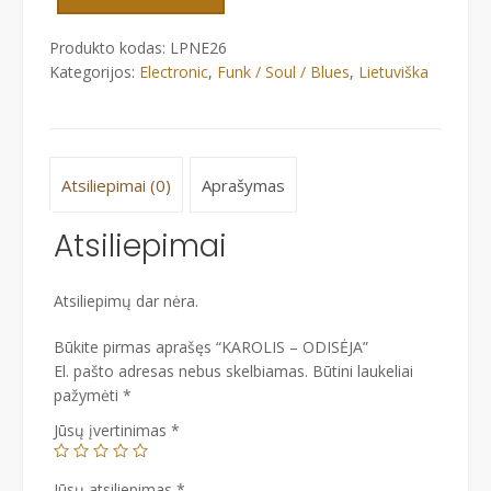
Produkto kodas:
LPNE26
Kategorijos:
Electronic
,
Funk / Soul / Blues
,
Lietuviška
Atsiliepimai (0)
Aprašymas
Atsiliepimai
Atsiliepimų dar nėra.
Būkite pirmas aprašęs “KAROLIS – ODISĖJA”
El. pašto adresas nebus skelbiamas.
Būtini laukeliai
pažymėti
*
Jūsų įvertinimas
*
Jūsų atsiliepimas
*