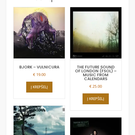
BJORK – VULNICURA
THE FUTURE SOUND
OF LONDON (FSOL) –
€
19.00
MUSIC FROM
CALENDARS
€
25.00
Į KREPŠELĮ
Į KREPŠELĮ