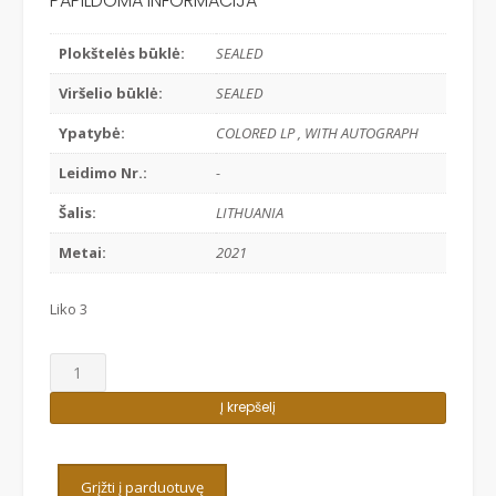
PAPILDOMA INFORMACIJA
Plokštelės būklė:
SEALED
Viršelio būklė:
SEALED
Ypatybė:
COLORED LP , WITH AUTOGRAPH
Leidimo Nr.:
-
Šalis:
LITHUANIA
Metai:
2021
Liko 3
produkto
kiekis:
Į krepšelį
KAROLIS
-
ODISĖJA
Grįžti į parduotuvę