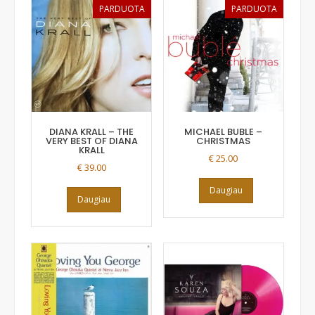
PARDUOTA
PARDUOTA
DIANA KRALL – THE
MICHAEL BUBLE ‎–
VERY BEST OF DIANA
CHRISTMAS
KRALL
€
25.00
€
39.00
Daugiau
Daugiau