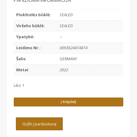
PAPILDOMA INFORMACIJA
Plokštelės būklė:
SEALED
Viršelio būklė:
SEALED
Ypatybė:
--
Leidimo Nr.:
0093624874874
Šalis:
GERMANY
Metai:
2022
Liko 1
produkto
Į krepšelį
kiekis:
MICHAEL
BUBLE
Grįžti į parduotuvę
-
HIGHER