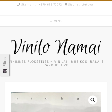
Skip
Skambinti: +370 616 70072​
Šiauliai, Lietuva
to
content
MENIU
Vinilo Namai
Filtras
VINILINĖS PLOKŠTELĖS – VINILAI | MUZIKOS ĮRAŠAI |
PARDUOTUVĖ