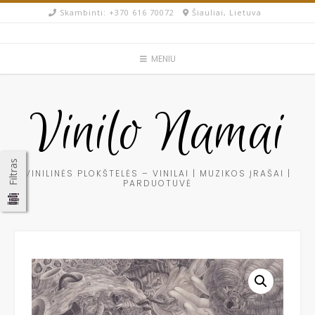
Skip
Skambinti: +370 616 70072​
Šiauliai, Lietuva
to
content
MENIU
Vinilo Namai
Filtras
VINILINĖS PLOKŠTELĖS – VINILAI | MUZIKOS ĮRAŠAI |
PARDUOTUVĖ