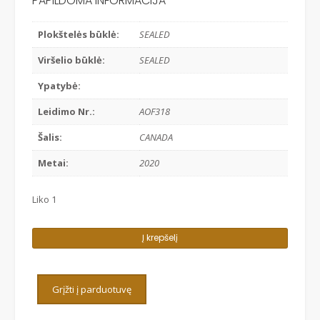
PAPILDOMA INFORMACIJA
Plokštelės būklė:
SEALED
Viršelio būklė:
SEALED
Ypatybė:
Leidimo Nr.:
AOF318
Šalis:
CANADA
Metai:
2020
Liko 1
produkto
Į krepšelį
kiekis:
SOLO
ANSAMBLIS
Grįžti į parduotuvę
-
OLOS